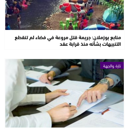
منابع بوزملان: جريمة قتل مروعة في فضاء لم تنقطع
التنبيهات بشأنه منذ قرابة عقد
تازة والجهة