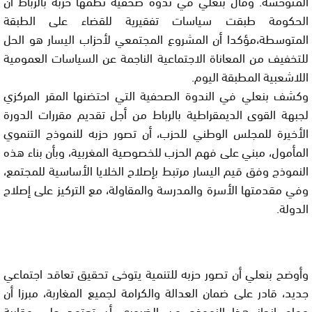
المتوحشة. وقال بنعلي في ندوة صحفية نظمها حزبه بالرباط أن
الحكومة طبقت سياسات تفقيرية للقضاء على الطبقة
المتوسطة،مؤكدا أن المشروع المجتمعي لأحزاب اليسار هو الحل
للتخفيف من المعاناة الاجتماعية الناجمة عن السياسات العمومية
اللاشعبية المطبقة اليوم.
وكشف بنعلي في الندوة الصحفية التي احتضنها المقر المركزي
لجبهة القوى الديمقراطية بالرباط من أجل تقديم مقررات الدورة
الأخيرة للمجلس الوطني للحزب، أن تصور حزبه للنموذج التنموي
المأمول، مبني على فهم الحزب للخصوصية المغربية، وبأن بناء هذه
النموذج وفق قيم اليسار مرتبط بإصلاح الخلايا الأساسية للمجتمع،
وفي مقدمتها الأسرة والمدرسة والمقاولة، مع التركيز على إصلاح
الدولة.
وأوضح بنعلي أن تصور حزبه للتنمية يتوخى تحقيق تعاقد اجتماعي
جديد، قادر على ضمان العدالة والكرامة لجميع المغاربة، مبرزا أن
مهام انجاز هذا النموذج من الضروري أن تعتمد على مقاربة