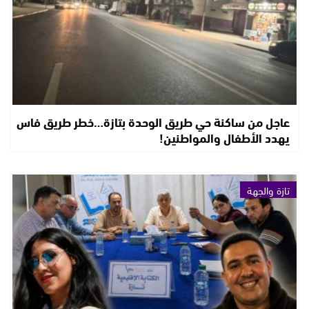
عاجل من ساكنة حي طريق الوحدة بتازة…خطر طريق فاس
يهدد الأطفال والمواطنين!
تازة والجهة