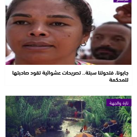
جابونا، فتحولنا سبتة.. تصريحات عشوائية تقود صاحبتها
للمحكمة
تازة والجهة