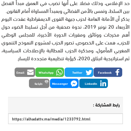
حد الإفلاس، وذلك فضلا على أنها تضرب في العمق مبدأ الفصل
بين السلط، وتمس بالأمن القضائي وبمبدأ المساواة أمام القانون.
يذكر أن الأمانة العامة لحزب جبهة القوى الديمقراطية عقدت اليوم
الأربعاء 20 نونبر 2019، ندوة صحفية من أجل تسليط الضوء حول
أهم مخرجات ووثائق ومقررات الدورة الأخيرة، للمجلس الوطني
للحزب، همت على الخصوص، تصور الحزب لمشروع النموذج التنموي
المغربي المأمول، ومذكرة الحزب للمطالبة بالإصلاحات السياسية،
ثم استراتيجية انبثاق 2020، كرؤية تنظيمية متجددة لليسار.
Email
WhatsApp
Twitter
Facebook
LinkedIn
Messenger
طباعة
رابط المشاركة :