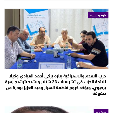
تازة والجهة
حزب التقدم والاشتراكية بتازة يزكي أحمد العبادي وكيلا
للائحة الحزب في تشريعيات 23 شتنبر ويشيد بترشيح زهرة
برحيوي، ويؤكد خروج فاطمة السرار وعبد العزيز بودرة من
صفوفه
مجتمع