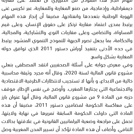
ديمقراطية، وإدماجية، من صنع المغاربة وللمغاربة، عبر تكريس غنى
الهوية الوطنية بتعددها وانفتاحها، مضيفا أن إنجاز هذه المهام
يرتبط بمدى اعتماد مقاربة ترتكز على حقوق الإنسان، وعلى قيم
المساواة، والتضامن، وعلى مقاربات النوع، والتشاركية، والمجالية،
والحكامة، بما يجعل تصور الجبهة للنموذج التنموي المنشود يرتبط
في حده الأدنى بتنفيذ أوراش دستور 2011 الذي توافق حوله
المغاربة بشكل واسع.
وفي معرض جوابه على أسئلة الصحفيين انتقد المصطفى بنعلي
مشروع قانون المالية لسنة 2020، وقال أنه مجرد وثيقة محاسبية
خالية من الابداع، و بأنها لا تستجيب لانتظارات الظرفية الاقتصادية
والاجتماعية التي يجتازها المغرب. وأوضح في نفس الإطار، موقف
حزبه من المادة 9 من مشروع قانون المالية، وقال أنها عنوان بارز
على معاكسة الحكومة لمضامين دستور 2011، مضيفا أن هذه
المادة التي حاولت الحكومة السابقة تمريرها في نهاية ولايتها،
تحمل على مراجعة وضعية البرلمانيين القانونية في علاقتها بحالات
التنافي. وأضاف أن هذه المادة تؤكد أن تسيير المدن المغربية وصل