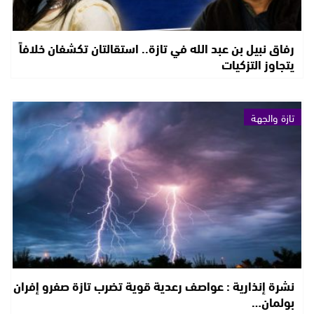
رفاق نبيل بن عبد الله في تازة.. استقالتان تكشفان خلافاً
يتجاوز التزكيات
تازة والجهة
نشرة إنذارية : عواصف رعدية قوية تضرب تازة صفرو إفران
بولمان…