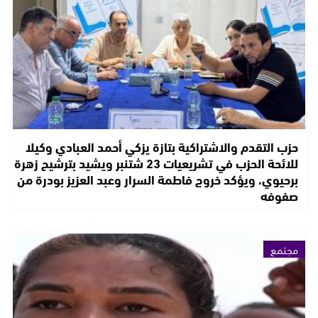
حزب التقدم والاشتراكية بتازة يزكي أحمد العبادي وكيلا
للائحة الحزب في تشريعيات 23 شتنبر ويشيد بترشيح زهرة
برحيوي، ويؤكد خروج فاطمة السرار وعبد العزيز بودرة من
صفوفه
مجتمع