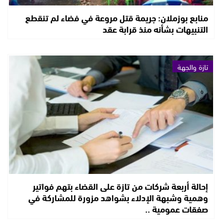
منابع بوزملان: جريمة قتل مروعة في فضاء لم تنقطع
التنبيهات بشأنه منذ قرابة عقد
تازة والجهة
إحالة أربعة شركات من تازة على القضاء بتهم فواتير
وهمية وشبهة الإدلاء بشواهد مزورة للمشاركة في
صفقات عمومية ..