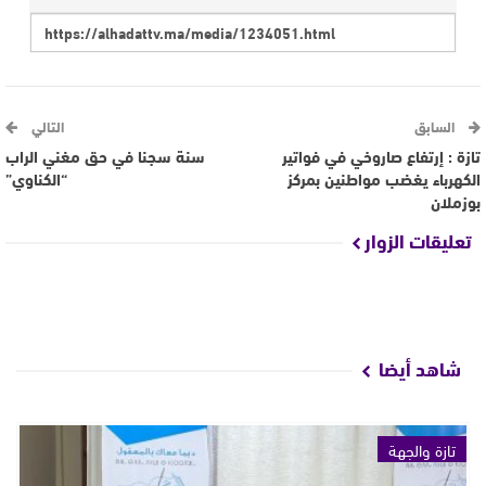
السابق
التالي
تازة : إرتفاع صاروخي في فواتير
سنة سجنا في حق مغني الراب
الكهرباء يغضب مواطنين بمركز
“الكناوي”
بوزملان
تعليقات الزوار
شاهد أيضا
تازة والجهة