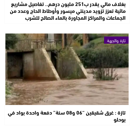
بغلاف مالي يقدر ب251 مليون درهم.. تفاصيل مشاريع
مائية تعزز تزويد مدينتي ميسور وأوطاط الحاج وعدد من
الجماعات والمراكز المجاورة بالماء الصالح للشرب
تازة والجهة
تازة : غرق شقيقين “06 و08 سنة” دفعة واحدة بواد في
بوحلو