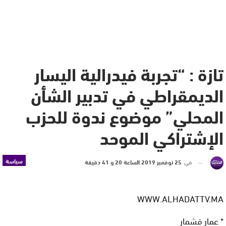
تازة : “تجربة فيدرالية اليسار
الديمقراطي في تدبير الشأن
المحلي” موضوع ندوة للحزب
الإشتراكي الموحد
سياسة
في
25 نوفمبر 2019 الساعة 20 و 41 دقيقة
WWW.ALHADATTV.MA
* عمار قشمار