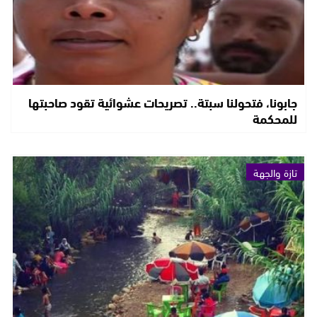
جابونا، فتحولنا سبتة.. تصريحات عشوائية تقود صاحبتها
للمحكمة
تازة والجهة