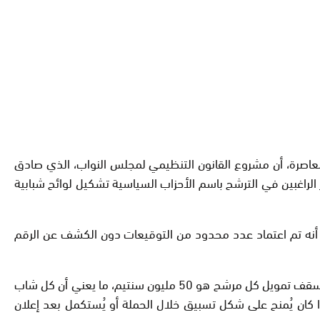
اصرة، أن مشروع القانون التنظيمي لمجلس النواب، الذي صادق
ات التشريعية، يتيح للشباب غير الراغبين في الترشح باسم الأحزاب السياسية تشكيل لوائح شبابية
ى أنه تم اعتماد عدد محدود من التوقيعات دون الكشف عن الرقم
وأضاف الوزير أنه في حال اعتماد اللائحة، فإنها ستحصل على تمويل يصل إلى 75 في المائة من سقف التمويل المسموح به، موضحا أن سقف تمويل كل مرشح هو 50 مليون سنتيم، ما يعني أن كل شاب
ا الدعم، وما إذا كان يُمنح على شكل تسبيق خلال الحملة أو يُستكمل بعد إعلان