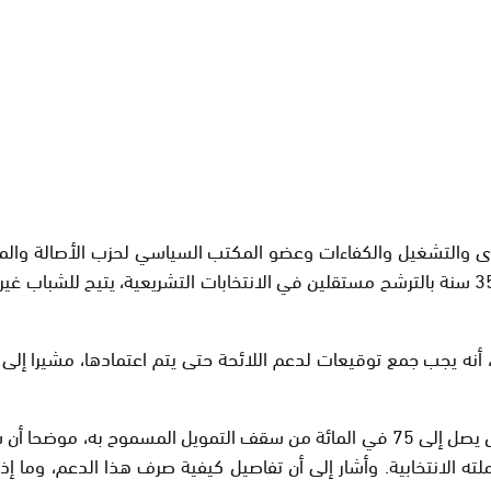
ى والتشغيل والكفاءات وعضو المكتب السياسي لحزب الأصالة والمع
عليه المجلس الوزاري، وخاصة ما يتعلق بالسماح للشباب أقل من 35 سنة بالترشح مستقلين في الانتخاب
أنه يجب جمع توقيعات لدعم اللائحة حتى يتم اعتمادها، مشيرا إل
نحو 35 مليون سنتيم لتمويل حملته الانتخابية. وأشار إلى أن تفاصيل كيفية صرف هذ