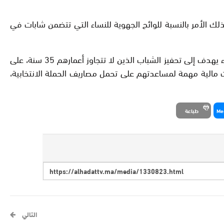
ابا تقل أعمارهم عن 35 سنة ستستفيد من نفس الدعم، وكذلك الأمر بالنسبة للوائح الجهوية للنساء التي تتضمن شابات في
ويُذكر أن بيان المجلس الوزاري أشار إلى أن مشروع القانون التنظيمي المتعلق بمجلس النواب، الذي تمت المصادقة عليه، يتضمن إجراء يهدف إلى تحفيز الشباب الذين لا تتجاوز أعمارهم 35 سنة، على
ت مالية مهمة لمساعدتهم على تحمل مصاريف الحملة الانتخابية،
Me
طباعة
التالي