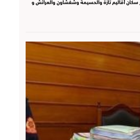
 سكان أقاليم تازة والحسيمة وشفشاون والعرائش و