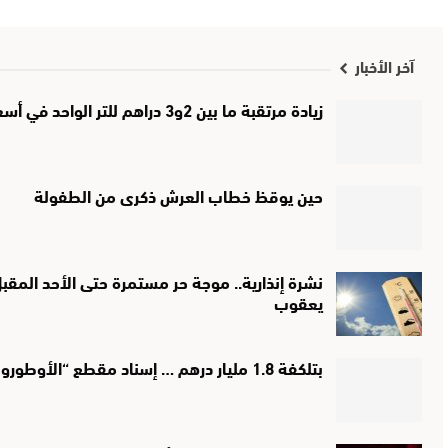
آخر الأخبار
زيادة مرتقبة ما بين 2و3 دراهم للتر الواحد في أسعار الكازوال والبنزين غدا السبت
حين يوقظ خطاب العرش ذكرى من الطفولة
نشرة إنذارية.. موجة حر مستمرة حتى الأحد الم
يعقوب
بتلكفة 1.8 مليار درهم … إسناد مقطع “الأوطوروط” جرسيف-صاكا لشركة صينية