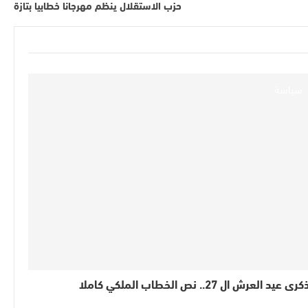
حزب الاستقلال ينظم مهرجانا خطابيا بتازة
سياسة
كرى عيد العرش ال 27.. نص الخطاب الملكي كاملا