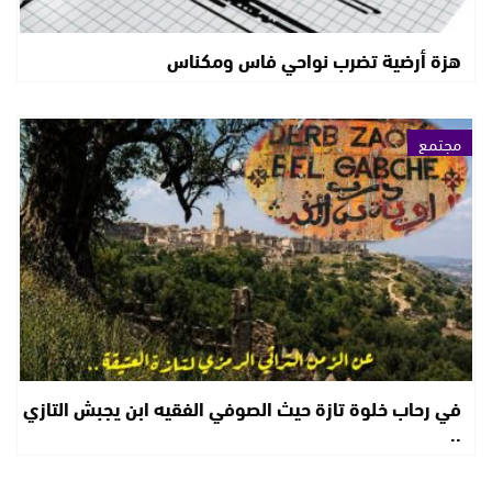
هزة أرضية تضرب نواحي فاس ومكناس
مجتمع
في رحاب خلوة تازة حيث الصوفي الفقيه ابن يجبش التازي
..