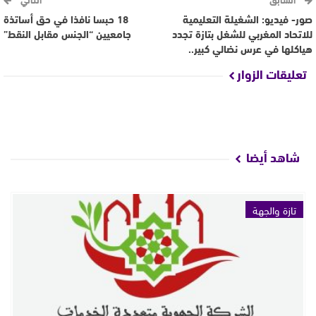
صور- فيديو: الشغيلة التعليمية
18 حبسا نافذا في حق أساتذة
للاتحاد المغربي للشغل بتازة تجدد
جامعيين “الجنس مقابل النقط”
هياكلها في عرس نضالي كبير..
تعليقات الزوار
شاهد أيضا
تازة والجهة