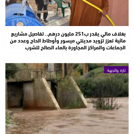
بغلاف مالي يقدر ب251 مليون درهم.. تفاصيل مشاريع
مائية تعزز تزويد مدينتي ميسور وأوطاط الحاج وعدد من
الجماعات والمراكز المجاورة بالماء الصالح للشرب
تازة والجهة