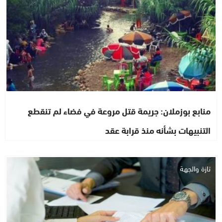
منابع بوزملان: جريمة قتل مروعة في فضاء لم تنقطع
التنبيهات بشأنه منذ قرابة عقد
تازة والجهة