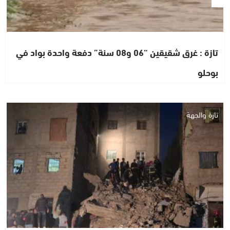
تازة : غرق شقيقين “06 و08 سنة” دفعة واحدة بواد في
بوحلو
تازة والجهة