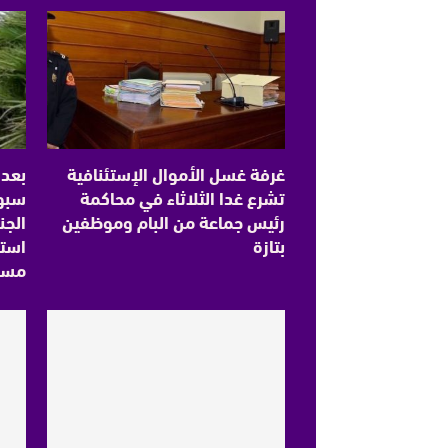
غرفة غسل الأموال الإستئنافية
بعد 
تشرع غدا الثلاثاء في محاكمة
سبو 
رئيس جماعة من البام وموظفين
الجن
بتازة
استع
مسا