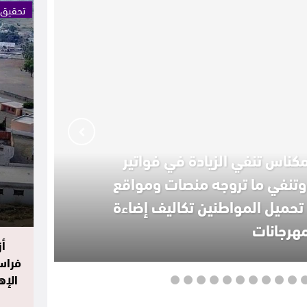
تحقيق
كناس تنفي الزيادة في فواتير
 وتنفي ما تروجه منصات ومواقع
تحميل المواطنين تكاليف إضاءة
مهرجانات
فراس
الإه