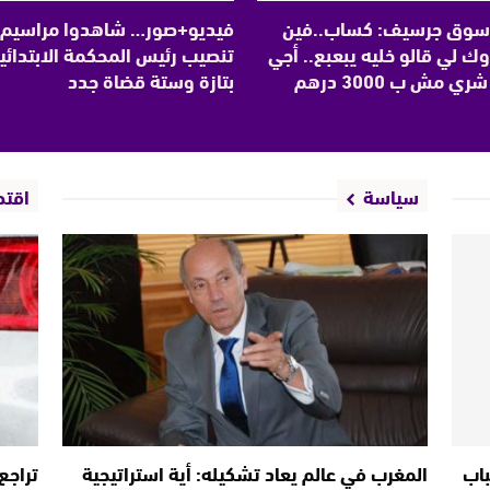
سوق جرسيف: كساب..فين
فيديو+صور… شاهدوا مراسيم
ك لي قالو خليه يبعبع.. أجي
تنصيب رئيس المحكمة الابتدائي
شري مش ب 3000 درهم
بتازة وستة قضاة جدد
سياسة
اقتص
باب
المغرب في عالم يعاد تشكيله: أية استراتيجية
تراجع