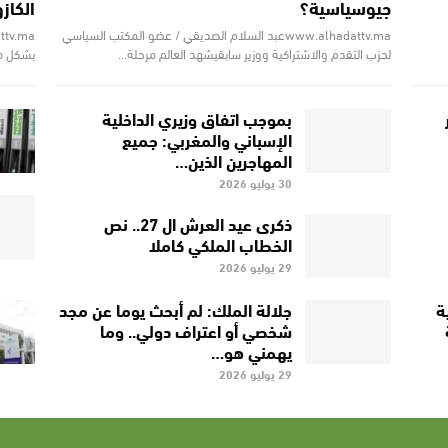
جيوسياسية؟
الكاز
www.alhadattv.maعبد السلام الصديقي / عضو المكتب السياسي
لحزب التقدم والاشتراكية ووزير سابقيشهد العالم مرحلة…
بشكل مف
بموجب اتفاق وزيري الداخلية
الإسباني والمغربي: جميع
المهاجرين الذين…
30 يوليو 2026
ذكرى عيد العرش ال 27.. نص
الخطاب الملكي كاملا
29 يوليو 2026
ة
جلالة الملك: لم أبحث يوما عن مجد
شخصي أو اعتراف دولي.. وما
يهمني هو…
29 يوليو 2026