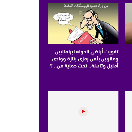
تفويت أراضي الدولة لبرلمانيين
ومقربين بثمن رمزي بتازة ووادي
أمليل وتاهلة.. تحت حماية من.. ؟