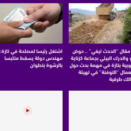
مقال “الحدث تيفي” .. حوض
اشتغل رئيسا لمصلحة في تازة:
والدرك البيئي بجماعة كزناية
مهندس دولة يسقط متلبسا
وبية بتازة في مهمة بحث حول
بالرشوة بتطوان
مال “التوفنة” في تهيئة
لك طرقية