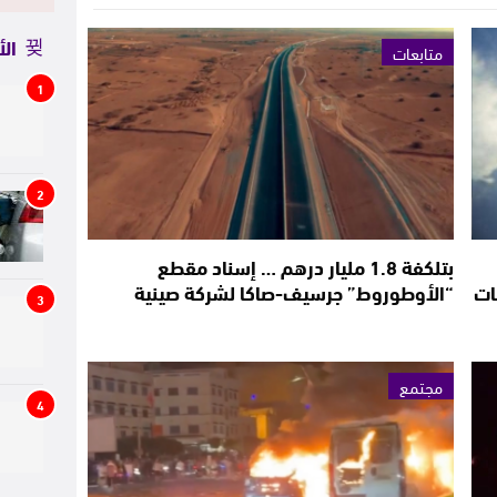
الأ
متابعات
1
2
بتلكفة 1.8 مليار درهم … إسناد مقطع
ات
“الأوطوروط” جرسيف-صاكا لشركة صينية
3
مجتمع
4