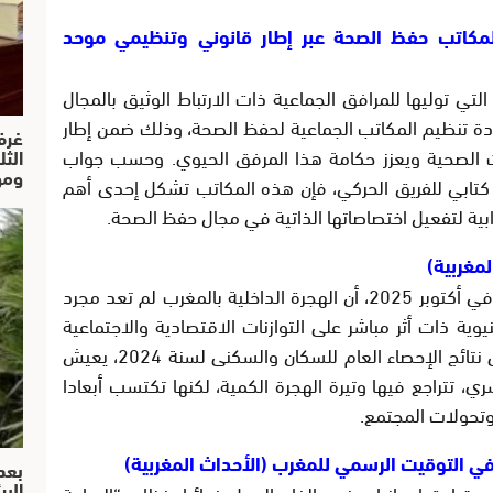
لمكاتب حفظ الصحة عبر إطار قانوني وتنظيمي موحد
التي توليها للمرافق الجماعية ذات الارتباط الوثيق بالمجال
دة تنظيم المكاتب الجماعية لحفظ الصحة، وذلك ضمن إطار
غرف
الصحية ويعزز حكامة هذا المرفق الحيوي. وحسب جواب
الث
ومو
ل كتابي للفريق الحركي، فإن هذه المكاتب تشكل إحدى أهم
ابية لتفعيل اختصاصاتها الذاتية في مجال حفظ الصحة.
لمغربية)
أبرز تقرير المندوبية السامية للتخطيط الصادر في أكتوبر 2025، أن الهجرة الداخلية بالمغرب لم تعد مجرد
ية ذات أثر مباشر على التوازنات الاقتصادية والاجتماعية
والمجالية. ووفقا لهذا التقرير الذي استند إلى نتائج الإحصاء العام للسكان والسكنى لسنة 2024، يعيش
ي، تتراجع فيها وتيرة الهجرة الكمية، لكنها تكتسب أبعادا
 وتحولات المجتمع.
في التوقيت الرسمي للمغرب (الأحداث المغربية)
بعد
البي
يادة إسبانيا ، نحو إلغاء العمل نهائيا بنظام “الساعة