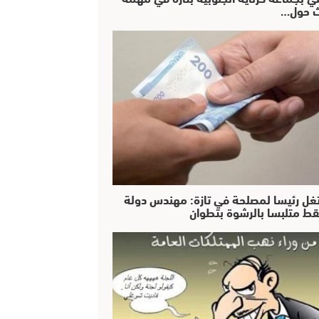
 حول…
غل رئيسا لمصلحة في تازة: مهندس دولة
ط متلبسا بالرشوة بتطوان