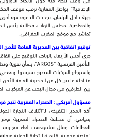
الإضافية”، يواصل المغاربة ترقب موقف الحك
جهة داخل البرلمان، تجددت الدعوة مرة أخرى، 
والمعاصرة بمجلس النواب، مطالبة رئيس الح
تماشيا مع موقع المغرب الجغرافي.
توقيع اتفاقية بين المديرية العامة للأمن ا
جرى أمس الأربعاء بالرباط، التوقيع على اتفا
التأمين الفرنسية “ARGOS
واسترجاع المركبات المصرح بسرقتها. وتقضي 
متبادلة ما بين كل من المديرية العامة للأمن
بين الطرفين في مجال البحث عن المركبات الم
مسؤول أمريكي : الصحراء المغربية تتيح فرصا
أكد المدير التنفيذي لـ”ائتلاف التجارة الدول
بميامي، أن منطقة الصحراء المغربية توفر
القطاعات. وقال فيليبو،عقب لقاء مع وفد ا
“منصة محورية إقليمية للتجارة الدولية وبوابة ن