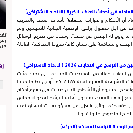
العادلة في أحداث العنف الأخيرة (الاتحاد الاشتراكي)
ة، أن الأحكام والقرارات المتعلقة بأحداث العنف والتخريب
ت في أجل معقول يراعي الوضعية الجنائية للمتهمين ولم
تفو
 ما يروج له البعض عن قصد”. وشدد في تصريح لوسائل
رمز
 البحث والمحاكمة على ضمان كافة شروط المحاكمة العادلة
من..
انتخابات 2026 (الاتحاد الاشتراكي)
إش
س النواب، جملة من المقتضيات الجديدة التي تحدد فئات
الأشخاص الممنوعين من الترشح في الانتخابات التشريعية المقررة لسنة 2026 كما أرسى نظاما حديثا
. وأوضح المشروع أن الأشخاص الذين صدرت في حقهم أحكام
 مع إيقاف التنفيذ، يفقدون أهلية الترشح لعضوية مجلس
ي حقه حكم نهائي بالعزل من مسؤولية انتدابية، أو تمت
الجنح المنصوص عليها قانونا.
 الوحدة الترابية للمملكة (الحركة)