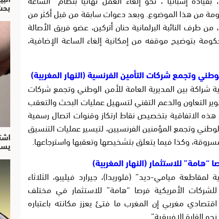
بحث
ومة من هذا الموضوع. وبعد دعوات سابقة من قبل أكثر من
من طرف النائبة البرلمانية حنان أتركين، عضو فريق الأصالة
كومة بتوضيح موقفه من إمكانية إلغاء الساعة الإضافية،
لوطني وتجمع شركات التأمين الفرنسية (النهار المغربية)
قية شراكة بين المديرية العامة للأمن الوطني وتجمع شركات
”، بشأن تقوية وتطوير التعاون والدعم التقني لتسهيل عمليات البحث والتعقب
هذه الاتفاقية بتخصيص نقاط ارتكاز وقنوات اتصال رسمية
 الوطني وتجمع المؤمنين الفرنسيين، لتيسير عمليات التنسيق
اشت
سروقة، وكذا فيما يتعلق بتشخيصها وتعقبها واسترجاعها.
يسق
 “هامة” للاستثمار (النهار المغربية)
ية لمقاطعة ميامي-ديد” (فلوريدا)، جيرارد فيليبو، الثلاثاء
 للشركات الأمريكية فرصا “هامة” للاستثمار في مختلف
قتصادي مغربي إن المغرب ما فتئ يعزز مكانته باعتباره
حو القارة الإفريقية”.