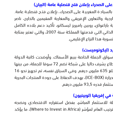
على الصحراء بإعلان فتح قنصلية عامة (البيان)
بالسيادة المغربية على الصحراء، بإعلان فتح قنصلية عامة.
رجية والتعاون الإفريقي والمغاربة المقيمين بالخارج، ناصر
 باراغواي، روبين راميريز ليسكانو، تأكيد دعم بلاده الكامل
لسيادة المغرب على صحرائه ولمبادرة الحكم الذاتي التي قدمتها المملكة سنة 2007، والتي تعتبر بمثابة
وية هذا النزاع الإقليمي.
يد (ليكونوميست)
واق الجملة الخاصة ببيع الأسماك. وأوضحت كاتبة الدولة
المكلفة بالصيد البحري، زكية الدريوش، أن القطاع يشرف حاليا على شبكة تضم 72 سوقا للجملة، من بينها
14 سوقا من الجيل الجديد، باستثمار إجمالي بلغ 635 مليون درهم. وفي السياق نفسه، تم تجهيز نحو 16
ألف قارب صيد تقليدي بصناديق تبريد عازلة للحرارة (ICE-BOX)، بهدف الحفاظ على جودة المنتجات البحرية
93 مليون درهم.
ي إفريقيا (لوبينيون)
 للاستثمار المباشر، بفضل استقراره الاقتصادي ونضجه
المالي. واحتل المغرب المرتبة الخامسة في الترتيب العام لمؤشر (Where to Invest in Africa)، ما يؤكد