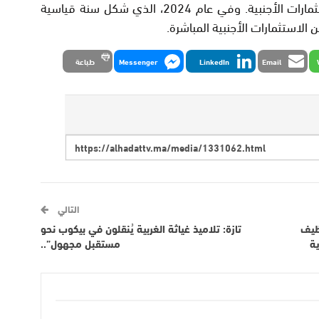
مرونة مناخ الأعمال وقدرته على جذب الاستثمارات الأجنبية. وفي عام 2024، الذي شكل سنة قياسية
 الاستثمارات الأجنبية المباشرة.
Email
LinkedIn
Messenger
طباعة
التالي
وظيف
تازة: تلاميذ غياثة الغربية يُنقلون في بيكوب نحو
ة
مستقبل مجهول”..