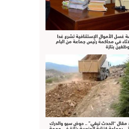
ة غسل الأموال الإستئنافية تشرع غدا
لاثاء في محاكمة رئيس جماعة من البام
ظفين بتازة
 مقال “الحدث تيفي” .. حوض سبو والدرك
ئي بجماعة كزناية الجنوبية بتازة في مهمة