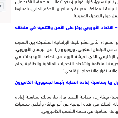
البرلاسين)، كارلا غوتيريز، بغواتيمالا العاصمة، التأكيد على
لترابية للمملكة المغربية ولمبادرتها للحكم الذاتي، باعتبارها
تعل حول الصحراء المغربية.
 – الاتحاد الأوروبي يركز على الأمن والتنمية في منطقة
ع السنوي الثاني عشر للجنة البرلمانية المشتركة بين المغرب
عن البرلمان المغربي، وروجيرو رازا، عن البرلمان الأوروبي.
ق الإقليمي الذي نعيشه اليوم من تصاعد التهديدات في
يمة المنظمة واشتداد التحديات المناخية والطاقية يحتم
والاستقرار والاندماج الإقليمي”.
 بيا بمناسبة إعادة انتخابه رئيسا لجمهورية الكاميرون
ة تهنئة إلى فخامة السيد بول بيا، وذلك بمناسبة إعادة
لالة الملك في هذه البرقية عن أحر تهانئه وأخلص متمنيات
هامه السامية في خدمة الشعب الكاميروني.