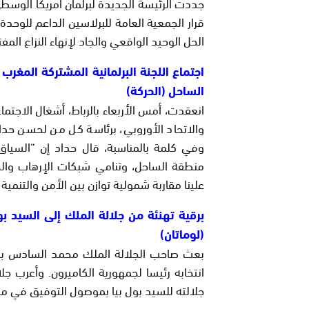
جددت الرئيسة الجديدة لبرلمان أمريكا الوسطى (
قرار الجمعية العامة للبرلاسين الداعم للوحدة ا
الحل الوحيد الواقعي والجاد لإنهاء النزاع المف
اجتماع اللجنة البرلمانية المشتركة المغرب
الساحل (الحركة)
انعقدت، أمس الأربعاء بالرباط، أشغال الاجتما
والاتحاد الأوروبي، برئاسة كل من لحسن حداد، 
وفي كلمة بالمناسبة، قال حداد إن “السيا
منطقة الساحل، وتنامي شبكات الإرهاب والجر
علينا مقاربة شمولية توازن بين الأمن والتنمية 
برقية تهنئة من جلالة الملك إلى السيد بول
(لوماتان)
بعث صاحب الجلالة الملك محمد السادس برقي
انتخابه رئيسا لجمهورية الكاميرون. وأعرب ج
جلالته للسيد بول بيا بموصول التوفيق في م