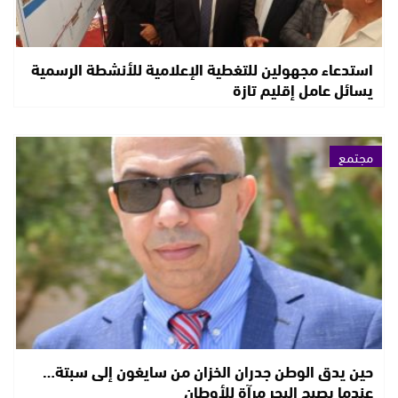
استدعاء مجهولين للتغطية الإعلامية للأنشطة الرسمية
يسائل عامل إقليم تازة
مجتمع
حين يدق الوطن جدران الخزان من سايغون إلى سبتة…
عندما يصبح البحر مرآة للأوطان