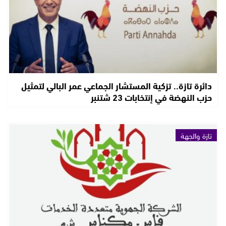
دائرة تازة.. تزكية المستشار الجماعي عمر البالي لتمثيل
حزب النهضة في إنتخابات 23 شتنبر
تازة والجهة