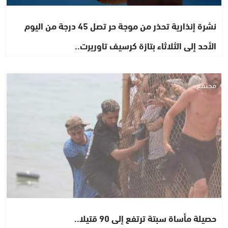
نشرة إنذارية تحذر من موجة حر تصل 45 درجة من اليوم
الأحد إلى الثلاثاء بتازة كرسيف تاوريرت..
مجتمع
حصيلة مأساة سبتة ترتفع إلى 90 قتيلا..