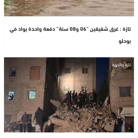
تازة : غرق شقيقين “06 و08 سنة” دفعة واحدة بواد في
بوحلو
تازة والجهة