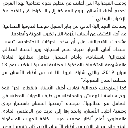
ودعت الفيدرالية التي أعلنت عن تنظيم ندوة صحافية لهذا الغرض،
“جميع أطباء الأسنان بربوع المملكة إلى الانخراط في تنفيذ هذا
الإضراب الوطني..”
وحددت الفيدرالية الثاني من يناير المقبل موعدا لندوتها الصحافية،
من أجل الكشف عن أسباب الأزمة التي تضرب المهنة وأبعادها.
وشددت الفيدرالية، على أن هذه الحركات الاحتجاجية، “بسبب
انسداد آفاق الحوار، نتيجة عدم استجابة وزير الصحة لمطالب
الفيدرالية باستئنافه، وأمام استمرار تجاهل مطالبها العادلة
والمشروعة المتضمنة بالمذكرة المطلبية لمسيرة الغضب يوم 13
فبراير 2019، والتي شارك فيها الآلاف من أطباء الأسنان من
مختلف المدن المغربية.”
كما إستهجنت فيدرالية نقابات أطباء الأسنان بالقطاع الحر” قوة
نهج سياسة التهميش والمماطلة من طرف الجهات المعنية في
التعامل مع مطالبها”، مجددة “رفضها السماح باستمرار تردي
وضعية أطباء الأسنان، وانحدارها إلى مزيد من الإفلاس المادي
والمعنوي؛ أمام أنظار وصمت مريب لكافة الجهات المسؤولة
المتجاهلة لمحنة آلاف من أطباء الأسنان الذين كان ذنبهم الوحيد