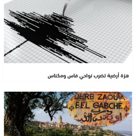
هزة أرضية تضرب نواحي فاس ومكناس
مجتمع