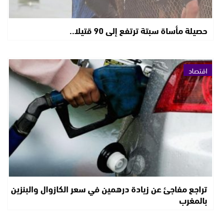
حصيلة مأساة سبتة ترتفع إلى 90 قتيلا..
اقتصاد
تراجع مفاجئ عن زيادة درهمين في سعر الكازوال والبنزين
بالمغرب