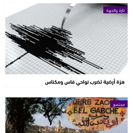
تازة والجهة
هزة أرضية تضرب نواحي فاس ومكناس
مجتمع