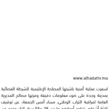
www.alhadattv.ma
اسفرت عملية أمنية باشرتها المصلحة الإقليمية للشرطة القضائية
بمدينة وجدة على ضوء معلومات دقيقة وفرتها مصالح المديرية
العامة لمراقبة التراب الوطني، مساء أمس الجمعة، عن توقيف
ثلاثة أشخاص تتراوح أعمارهم ما بين 38 و55 سنة، اثنان منهم من