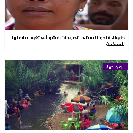
جابونا، فتحولنا سبتة.. تصريحات عشوائية تقود صاحبتها
للمحكمة
تازة والجهة