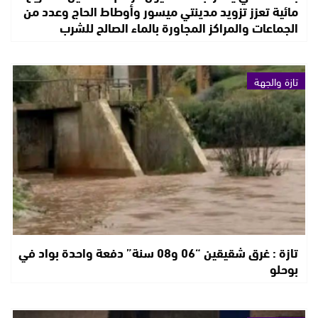
مائية تعزز تزويد مدينتي ميسور وأوطاط الحاج وعدد من
الجماعات والمراكز المجاورة بالماء الصالح للشرب
تازة والجهة
تازة : غرق شقيقين “06 و08 سنة” دفعة واحدة بواد في
بوحلو