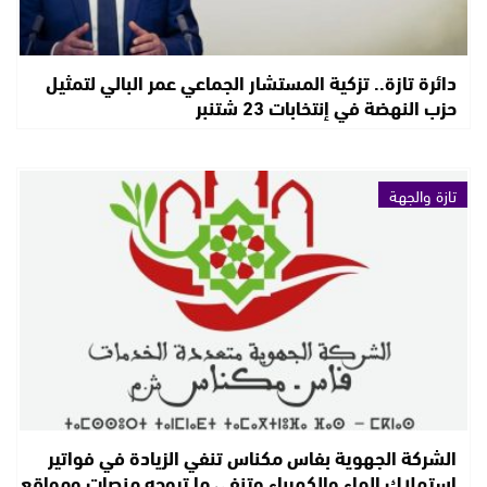
دائرة تازة.. تزكية المستشار الجماعي عمر البالي لتمثيل
حزب النهضة في إنتخابات 23 شتنبر
تازة والجهة
الشركة الجهوية بفاس مكناس تنفي الزيادة في فواتير
استهلاك الماء والكهرباء وتنفي ما تروجه منصات ومواقع