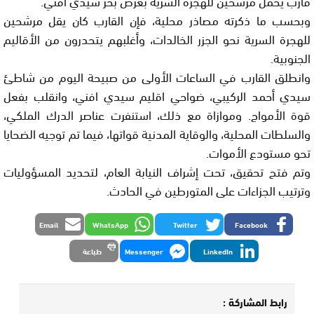
قارب يحمل مرشحين للهجرة السرية بعرض بحر سيدي افني.
وبحسب ما ذكرته مصاذر محلية، فإن القارب كان يقل مرشحين
للهجرة السرية نحو الجزر الخالدات، وأغلبهم يتحدرون من الأقاليم
الجنوبية.
وانطلق القارب في الساعات الأولى من صبيحة اليوم من شاطئ
سيدي أحمد الركيبي، ضواحي اقليم سيدي افني، وانقلب بفعل
قوة الأمواج. وموازاة مع ذلك، استنفرت عناصر الدرك الملكي،
والسلطات المحلية، والوقاية المدنية قواتها، فيما تم توجيه الضحايا
تحو مستودع الأموات.
وتم فتح تحقيق، تحت إشراف النيابة العام، لتحديد المسؤوليات
وترتيب الجزاءات على المتورطين في الحادث.
Email
WhatsApp
Twitter
Facebook
LinkedIn
Messenger
طباعة
رابط المشاركة :