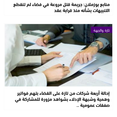
منابع بوزملان: جريمة قتل مروعة في فضاء لم تنقطع
التنبيهات بشأنه منذ قرابة عقد
تازة والجهة
إحالة أربعة شركات من تازة على القضاء بتهم فواتير
وهمية وشبهة الإدلاء بشواهد مزورة للمشاركة في
صفقات عمومية ..