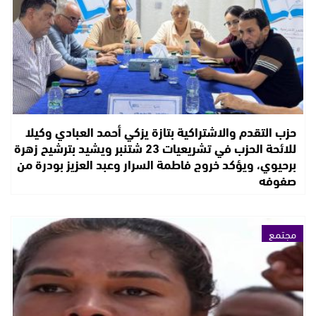
حزب التقدم والاشتراكية بتازة يزكي أحمد العبادي وكيلا
للائحة الحزب في تشريعيات 23 شتنبر ويشيد بترشيح زهرة
برحيوي، ويؤكد خروج فاطمة السرار وعبد العزيز بودرة من
صفوفه
مجتمع