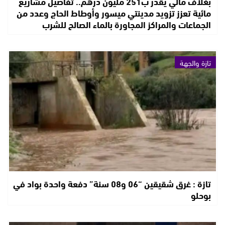
بغلاف مالي يقدر ب251 مليون درهم.. تفاصيل مشاريع
مائية تعزز تزويد مدينتي ميسور وأوطاط الحاج وعدد من
الجماعات والمراكز المجاورة بالماء الصالح للشرب
تازة والجهة
تازة : غرق شقيقين “06 و08 سنة” دفعة واحدة بواد في
بوحلو