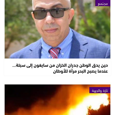
مجتمع
حين يدق الوطن جدران الخزان من سايغون إلى سبتة…
عندما يصبح البحر مرآة للأوطان
تازة والجهة