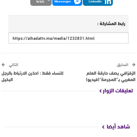
LinkedIn
Messenger
طباعة
رابط المشاركة :
السابق
التالي
الزفزافي يصف حارقة العلم
للنساء فقط : احذرن الارتباط بالرجل
المغربي بـ”المجرمة”(فيديو)
البخيل
تعليقات الزوار
شاهد أيضا