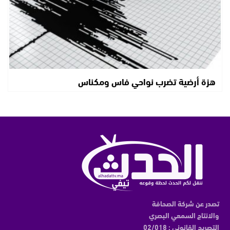
هزة أرضية تضرب نواحي فاس ومكناس
تصدر عن شركة الصحافة
والانتاج السمعي البصري
التصريح القانوني : 02/018