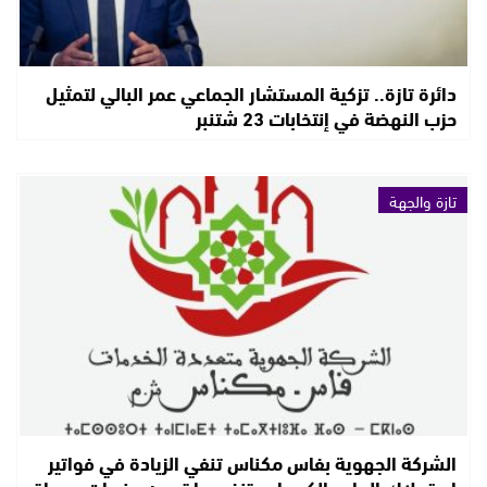
دائرة تازة.. تزكية المستشار الجماعي عمر البالي لتمثيل
حزب النهضة في إنتخابات 23 شتنبر
تازة والجهة
الشركة الجهوية بفاس مكناس تنفي الزيادة في فواتير
استهلاك الماء والكهرباء وتنفي ما تروجه منصات ومواقع