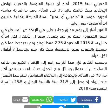
المغربي سنة 2019، أفاد أن نسبة العنوسة بالمغرب تواصل
الإرتفاع، حيث فاقت حاليا 35 في المائة، وهو ما قدرته دراسة
انجزتها مؤسسة “فاميلي أو بتميز” السنة الفارطة بثمانية ملايين
امرأة مغربية دون زواج.
التقرير أشار إلى رقم مقلق جدا، يتجلى في الإنخفاض المسجل في
نسبة الخصوبة، حيث لم يعد يتعدى معد ل الأطفال لكل امرأة
خلال سنة 2018 المنصرمة 2.38 فقط، وهو رقم بعيدجدا عما كان
مسجلا بالمغرب بعيد الاستعمار حيث كان يبلغ متوسط 7 أطفال
لكل امرأة.
وحسب التقرير، فإن هذا التراجع راجع إلى الإقبال الكبير من طرف
النساء على استعمال وسائل منع الحمل، حيث بلغت نسبتهن أكثر
من 70 في المائة، بالإضافة إلى الارتفاع المتواصل لمتوسط الأعمار
عند الزواج إذ وصل إلى 31،9 سنة بالنسبة للرجال و 25،5 بالنسبة
للنساء سنة 2018.
Email
WhatsApp
Twitter
Facebook