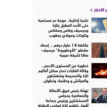
 الأخبار
نشرة إنذارية.. موجة حر مستمرة
حتى الأحد المقبل بتازة
وجرسيف وفاس ومكناس
وتاونات ومولاي يعقوب
بتلكفة 1.8 مليار درهم … إسناد
مقطع “الأوطوروط” جرسيف-
صاكا لشركة صينية
خطورة من المستوى الأحمر…
وكالة الغابات تحذر سكان أقاليم
تازة والحسيمة وشفشاون
والعرائش و وطنجة، وتطوان..
تهنئة رئيس فريق الأصالة
والمعاصرة بمجلس
المستشارين ورئيس جماعة
أكنول بإقليم تازة لصاحب الجلالة