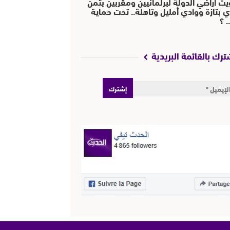
يت أراضي الدولة لبرلمانيين ومقربين بثمن
ي بتازة ووادي أمليل وتاهلة.. تحت حماية
 ؟
ترك بالقائمة البريدية