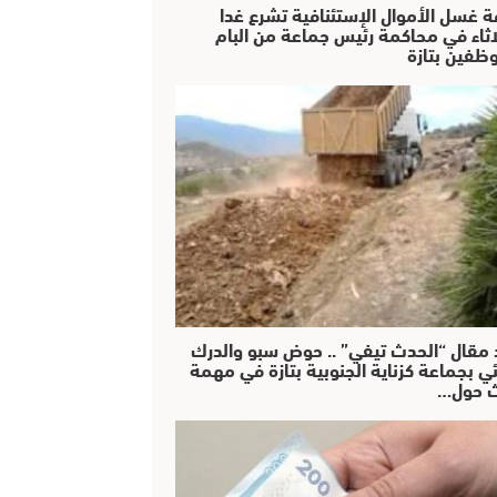
ة غسل الأموال الإستئنافية تشرع غدا
لاثاء في محاكمة رئيس جماعة من البام
ظفين بتازة
 مقال “الحدث تيفي” .. حوض سبو والدرك
ئي بجماعة كزناية الجنوبية بتازة في مهمة
 حول…