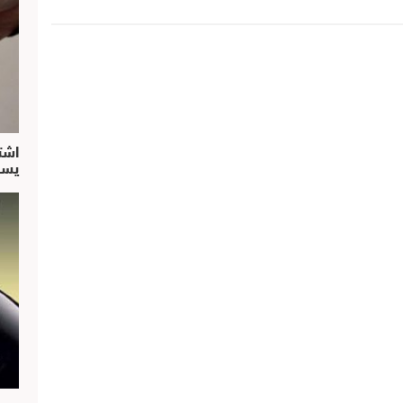
اشت
يسق