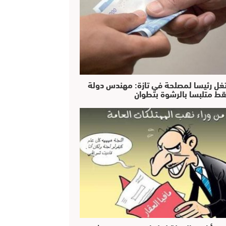
غل رئيسا لمصلحة في تازة: مهندس دولة
ط متلبسا بالرشوة بتطوان