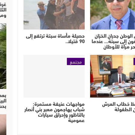
غرف
الث
ومو
الوطن جدران الخزان
حصيلة مأساة سبتة ترتفع إلى
ون إلى سبتة… عندما
90 قتيلا..
حر مرآة للأوطان
مجتمع
بعد
البي
ظ خطاب العرش
مواجهات عنيفة مستمرة:
بحث
 الطفولة
شباب يهاجمون معبر بني أنصار
بالناظور وإحراق سيارات
عمومية