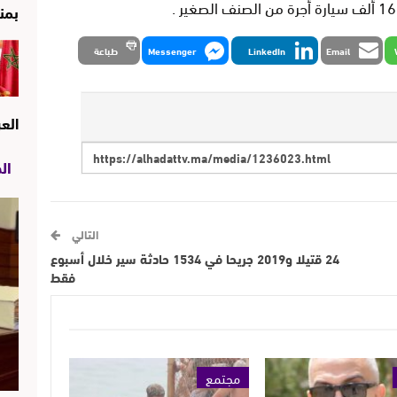
بمن
Email
LinkedIn
Messenger
طباعة
الع
ال
التالي
24 قتيلا و2019 جريحا في 1534 حادثة سير خلال أسبوع
فقط
مجتمع