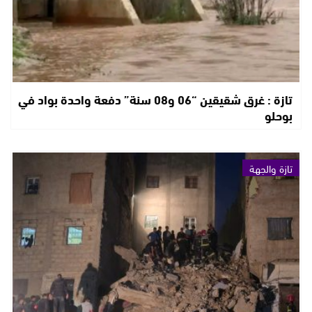
تازة : غرق شقيقين “06 و08 سنة” دفعة واحدة بواد في
بوحلو
تازة والجهة