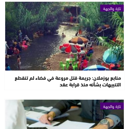
تازة والجهة
منابع بوزملان: جريمة قتل مروعة في فضاء لم تنقطع
التنبيهات بشأنه منذ قرابة عقد
تازة والجهة