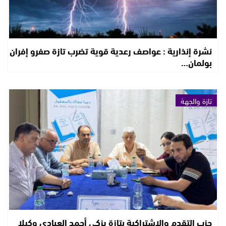
نشرة إنذارية : عواصف رعدية قوية تضرب تازة صفرو إفران
بولمان…
تازة والجهة
حزب التقدم والاشتراكية بتازة يزكي أحمد العبادي وكيلا