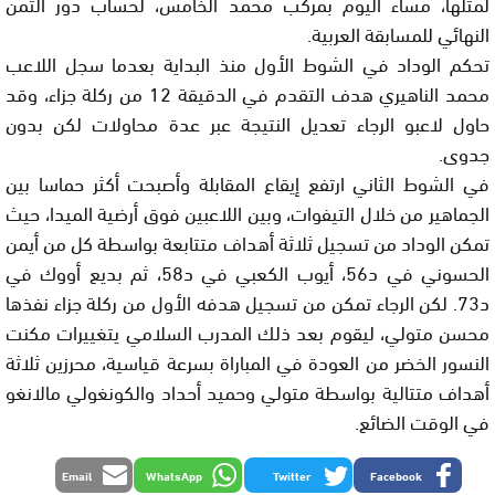
لمثلها، مساء اليوم بمركب محمد الخامس، لحساب دور الثمن
النهائي للمسابقة العربية.
تحكم الوداد في الشوط الأول منذ البداية بعدما سجل اللاعب
محمد الناهيري هدف التقدم في الدقيقة 12 من ركلة جزاء، وقد
حاول لاعبو الرجاء تعديل النتيجة عبر عدة محاولات لكن بدون
جدوى.
في الشوط الثاني ارتفع إيقاع المقابلة وأصبحت أكثر حماسا بين
الجماهير من خلال التيفوات، وبين اللاعبين فوق أرضية الميدا، حيث
تمكن الوداد من تسجيل ثلاثة أهداف متتابعة بواسطة كل من أيمن
الحسوني في د56، أيوب الكعبي في د58، ثم بديع أووك في
د73. لكن الرجاء تمكن من تسجيل هدفه الأول من ركلة جزاء نفذها
محسن متولي، ليقوم بعد ذلك المدرب السلامي يتغييرات مكنت
النسور الخضر من العودة في المباراة بسرعة قياسية، محرزين ثلاثة
أهداف متتالية بواسطة متولي وحميد أحداد والكونغولي مالانغو
في الوقت الضائع.
Email
WhatsApp
Twitter
Facebook