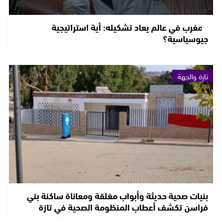
المغرب في عالم يعاد تشكيله: أية استراتيجية
جيوسياسية؟
تازة والجهة
بنيات صحية حديثة وأبواب مغلقة ومعاناة ساكنة بني
فراسن تكشف أعطاب المنظومة الصحية في تازة