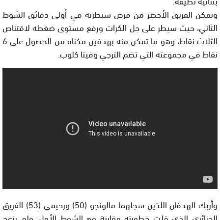
بثنائية نظيفة.
وتمكن الفريق الأخضر من فرض سيطرته في أولى دقائق الشوط
الثاني، حيث سيطر على جل الكرات ورفع مستوى ضغطه لاقتناص
الثلاث نقاط، وهو ما تمكن منه بهدفين مكناه من الحصول على 6
نقاط في مجموعته التي تضم الترجي وفيتا كلوب.
وأربك الهدفان اللذين سجلهما مالونجو (50) ورحيمي (53) الفريق
الجزائري الذي قلت خطورته مقارنة مع الشوط الأول، ولم يزعج