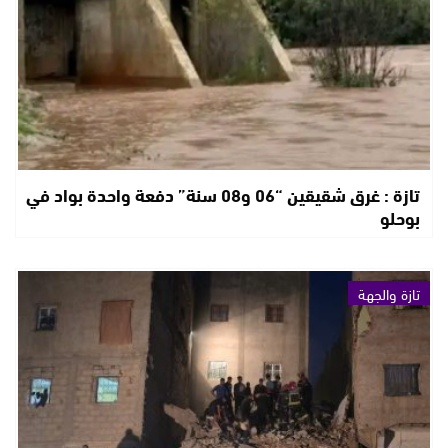
تازة : غرق شقيقين “06 و08 سنة” دفعة واحدة بواد في
بوحلو
تازة والجهة