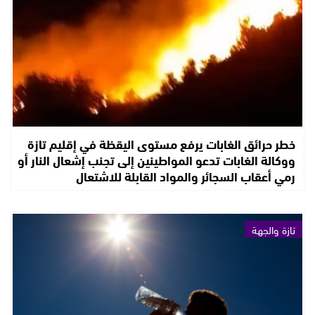
خطر حرائق الغابات يرفع مستوى اليقظة في إقليم تازة
ووكالة الغابات تدعو المواطينين إلى تجنب إشعال النار أو
رمي أعقاب السجائر والمواد القابلة للاشتعال
تازة والجهة