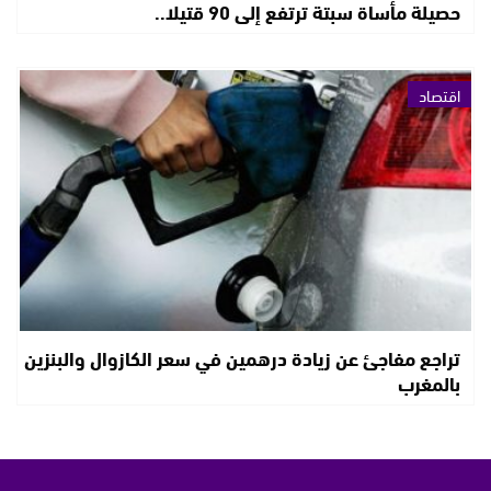
حصيلة مأساة سبتة ترتفع إلى 90 قتيلا..
اقتصاد
تراجع مفاجئ عن زيادة درهمين في سعر الكازوال والبنزين
بالمغرب