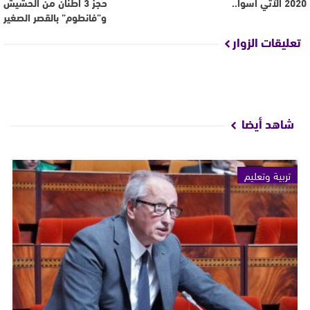
2020 الآتي أسوأ..
حجز 3 أطنان من الحشيش
و”فانطوم” بالقصر الصغير
تعليقات الزوار
شاهد أيضا
تربية وتعليم