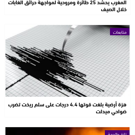
المغرب يحشد 25 طائرة ومروحية لمواجهة حرائق الغابات
خلال الصيف
متابعات
هزة أرضية بلغت قوتها 4.4 درجات على سلم ريخت تضرب
ضواحي ميدلت
تازة والجهة