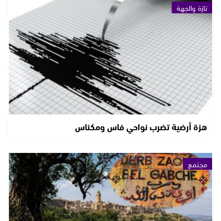
تازة والجهة
هزة أرضية تضرب نواحي فاس ومكناس
مجتمع