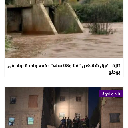
تازة : غرق شقيقين “06 و08 سنة” دفعة واحدة بواد في
بوحلو
تازة والجهة