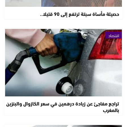
حصيلة مأساة سبتة ترتفع إلى 90 قتيلا..
اقتصاد
تراجع مفاجئ عن زيادة درهمين في سعر الكازوال والبنزين
بالمغرب