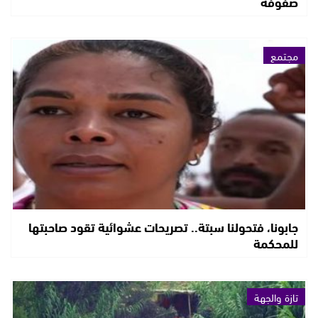
صفوفه
مجتمع
جابونا، فتحولنا سبتة.. تصريحات عشوائية تقود صاحبتها
للمحكمة
تازة والجهة