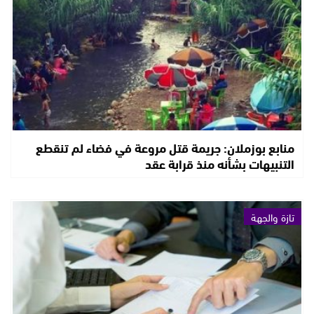
منابع بوزملان: جريمة قتل مروعة في فضاء لم تنقطع
التنبيهات بشأنه منذ قرابة عقد
تازة والجهة