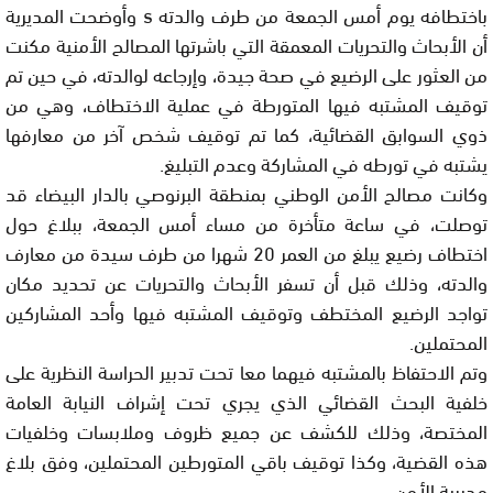
باختطافه يوم أمس الجمعة من طرف والدته s وأوضحت المديرية
أن الأبحاث والتحريات المعمقة التي باشرتها المصالح الأمنية مكنت
من العثور على الرضيع في صحة جيدة، وإرجاعه لوالدته، في حين تم
توقيف المشتبه فيها المتورطة في عملية الاختطاف، وهي من
ذوي السوابق القضائية، كما تم توقيف شخص آخر من معارفها
يشتبه في تورطه في المشاركة وعدم التبليغ.
وكانت مصالح الأمن الوطني بمنطقة البرنوصي بالدار البيضاء قد
توصلت، في ساعة متأخرة من مساء أمس الجمعة، ببلاغ حول
اختطاف رضيع يبلغ من العمر 20 شهرا من طرف سيدة من معارف
والدته، وذلك قبل أن تسفر الأبحاث والتحريات عن تحديد مكان
تواجد الرضيع المختطف وتوقيف المشتبه فيها وأحد المشاركين
المحتملين.
وتم الاحتفاظ بالمشتبه فيهما معا تحت تدبير الحراسة النظرية على
خلفية البحث القضائي الذي يجري تحت إشراف النيابة العامة
المختصة، وذلك للكشف عن جميع ظروف وملابسات وخلفيات
هذه القضية، وكذا توقيف باقي المتورطين المحتملين، وفق بلاغ
مديرية الأمن.