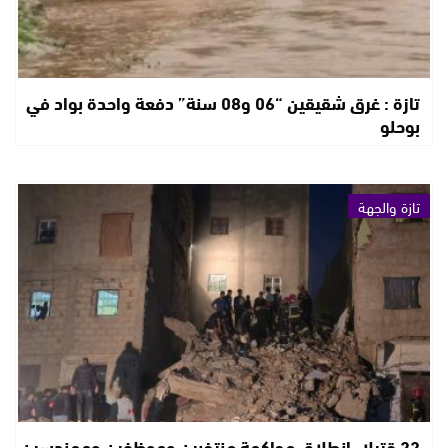
تازة : غرق شقيقين “06 و08 سنة” دفعة واحدة بواد في
بوحلو
تازة والجهة
22 قتيلا..انطلاق محاكمة منتخبين وموظفين ومهندسين