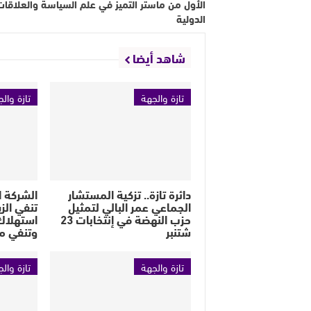
الأول من ماستر التميز في علم السياسة والعلاقات
الدولية
شاهد أيضا
تازة والجهة
تازة وال
دائرة تازة.. تزكية المستشار
الشركة 
الجماعي عمر البالي لتمثيل
تنفي الزي
حزب النهضة في إنتخابات 23
استهلاك 
شتنبر
وتنفي م
تازة والجهة
تازة وال