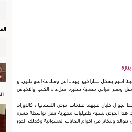
الع
تازة
دينة اصبح يشكل خطرا كبيرا يهدد امن وسلامة المواطنين. و
نقل ونشر امراض معدية خطيرة مثل،داء الكلب والاكياس
ال
وحظ تجوال كلبان عليهما علامات مرض اللشمانيا ، كالاورام
 هذا المرض تسببه طفيليات مجهرية تنقل بواسطة حشرة
سمى الفليبوتوم (phlébotome) التي تتوالد وتتكاثر في اكوام النفايات العشوائية وكدلك الدور