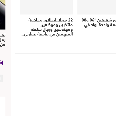
تازة : غرق شقيقين “06 و08
22 قتيلا..انطلاق محاكمة
ة واحدة بواد في
منتخبين وموظفين
ومهندسين ورجال سلطة
المتهمين في فاجعة عمارتي…
تفو
رمز
من..
إش