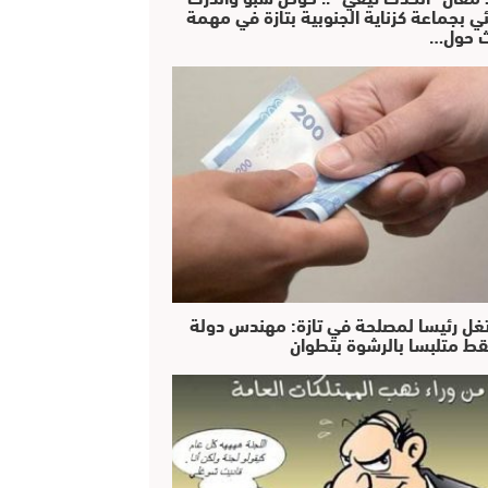
ئي بجماعة كزناية الجنوبية بتازة في مهمة
 حول…
غل رئيسا لمصلحة في تازة: مهندس دولة
ط متلبسا بالرشوة بتطوان