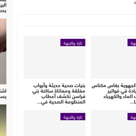
البي
بحث
جهة
تازة والجهة
الجهوية بفاس مكناس
بنيات صحية حديثة وأبواب
ادة في فواتير
مغلقة ومعاناة ساكنة بني
اشت
الماء والكهرباء
فراسن تكشف أعطاب
يسق
ا…
المنظومة الصحية في…
جهة
تازة والجهة