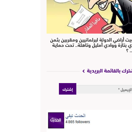
يت أراضي الدولة لبرلمانيين ومقربين بثمن
ي بتازة ووادي أمليل وتاهلة.. تحت حماية
 ؟
ترك بالقائمة البريدية