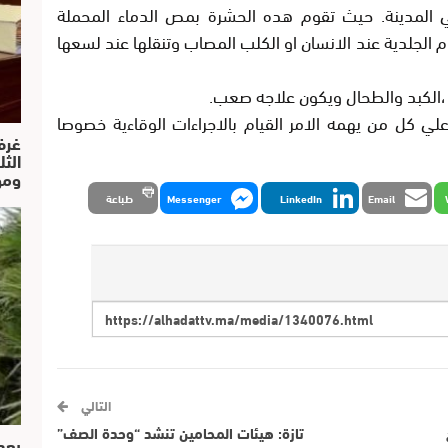
المدينة. حيث تقوم هده الحشرة بمص الدماء المحملة
لجلدية عند الانسان او الكلب المصاب وتنقلها عند لسعها
،الكبد والطحال ويكون علاجه صعب.
ي كل من يهمه الامر القيام بالاجراءات الوقاءية خصوصا
غرف
الث
ومو
Email
LinkedIn
Messenger
طباعة
التالي
تازة: هيئات المحامين تنشد “وحدة الصف”
بعد