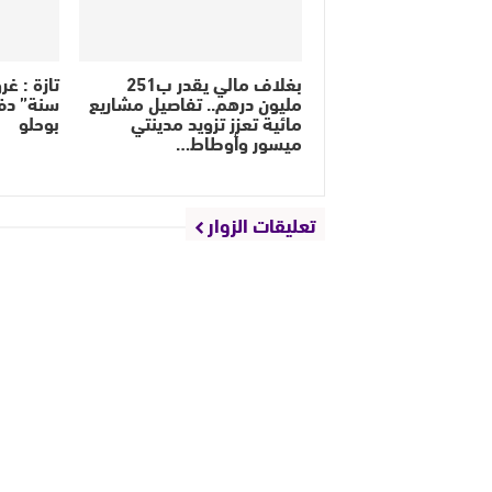
بغلاف مالي يقدر ب251
مليون درهم.. تفاصيل مشاريع
سنة” دفع
مائية تعزز تزويد مدينتي
بوحلو
ميسور وأوطاط…
تعليقات الزوار