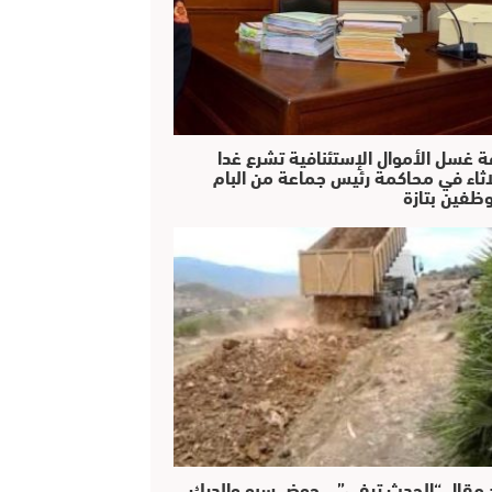
ة غسل الأموال الإستئنافية تشرع غدا
لاثاء في محاكمة رئيس جماعة من البام
ظفين بتازة
 مقال “الحدث تيفي” .. حوض سبو والدرك