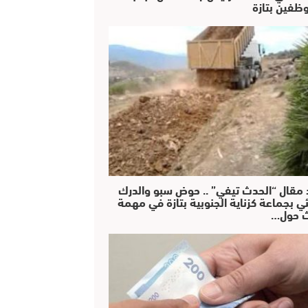
ظفين بتازة
 مقال “الحدث تيفي” .. حوض سبو والدرك
ئي بجماعة كزناية الجنوبية بتازة في مهمة
 حول…