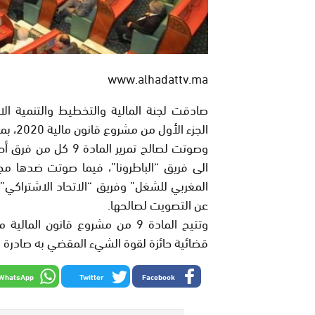
www.alhadattv.ma
صادقت لجنة المالية والتخطيط والتنمية ال
الجزء الأول من مشروع قانون مالية 2020، بما فيها المادة التاسعة المثيرة للجدل.
وصوتت لصالح تمرير ال
الى فريق “الباطرونا”، فيما صوتت ضدها مجم
المغربي للشغل” وفريق “الاتحاد الاشتراكي”،
عن التصويت لصالحها.
وتتيح المادة 9 من مشروع قانون 
قضائية حائزة لقوة الشيء المقضي به صادرة ضد
WhatsApp
Twitter
Facebook