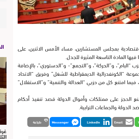
ال
اقتصادية بمجلس المستشارين، مساء الأمس الاثنين، على
مادة 9 كل من فرق أحزب “البام”، و”الحركة”، و”التجمع”- و”الدستوري”، بالإضافة
وعة “الكونفدرالية الديمقراطية للشغل” وفريق “الاتحاد
 فيما امتنع كل من حزبي “العدالة والتنمية” و”الاستقلال”
المالية منع الحجز على ممتلكات وأموال الدولة قصد تنفيذ أحكام
 الدولة والجماعات الترابية.
Email
LinkedIn
Messenger
طباعة
غرف
الث