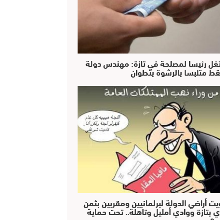
غل رئيسا لمصلحة في تازة: مهندس دولة
ط متلبسا بالرشوة بتطوان
يت أراضي الدولة لبرلمانيين ومقربين بثمن
ي بتازة ووادي أمليل وتاهلة.. تحت حماية
 ؟