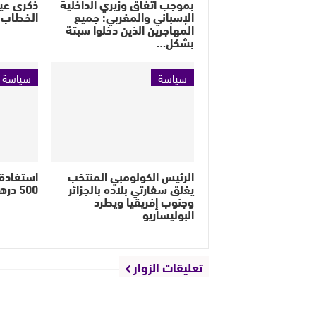
بموجب اتفاق وزيري الداخلية
الإسباني والمغربي: جميع
الخطاب ا
المهاجرين الذين دخلوا سبتة
بشكل…
سياسة
سياسة
الرئيس الكولومبي المنتخب
استفادة 
يغلق سفارتي بلاده بالجزائر
500 درهما لن تتجاوز 12 شهراً
وجنوب إفريقيا ويطرد
البوليساريو
تعليقات الزوار