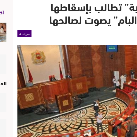
نفدرالية” تطالب بإسقاطها
آخر
البام” يصوت لصالحها
سياسة
الم