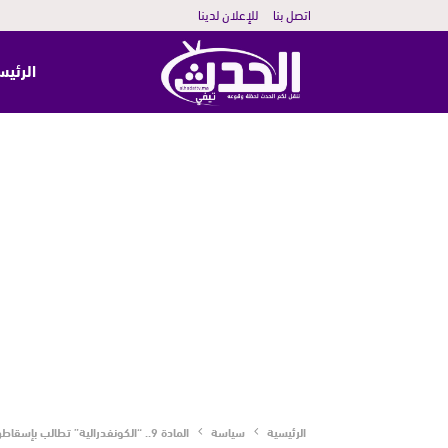
اتصل بنا
للإعلان لدينا
الرئيس
الرئيسية
سياسة
المادة 9.. “الكونفدرالية” تطالب بإسقاطها و”البيجيدي” يمتنع و”البام” يصوت لصالحها