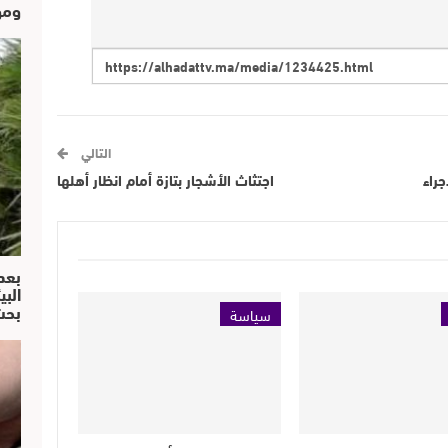
ومو
التالي
راء
اجتثاث الأشجار بتازة أمام انظار أهلها
بعد
البي
بحث
سياسة