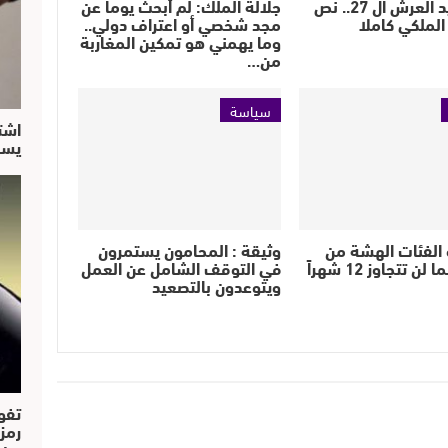
ذكرى عيد العرش ال 27.. نص
جلالة الملك: لم أبحث يوما عن
لملكي كاملا
مجد شخصي أو اعتراف دولي..
وما يهمني هو تمكين المغاربة
من…
سياسة
اشت
يسق
الفئات الهشة من
وثيقة : المحامون يستمرون
في التوقف الشامل عن العمل
ويتوعدون بالتصعيد
تفو
رمز
من..