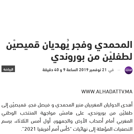
المحمدي وفجر يُهديان قميصيْن
لطفليْن من بوروندي
في
21 نوفمبر 2019 الساعة 9 و 40 دقيقة
الرياضة
WWW.ALHADATTV.MA
أهدى الدوليان المغربيان منير المحمدي و فيصل فجر، قميصيْن إلى
طفليْن من بوروندي، على هامش مواجهة المنتخب الوطني
المغربي أمام أصحاب الأرض والجمهور، أول أمس الثلاثاء، برسم
التصفيات المؤهلة إلى نهائيات “كأس أمم أفريقيا 2021”.