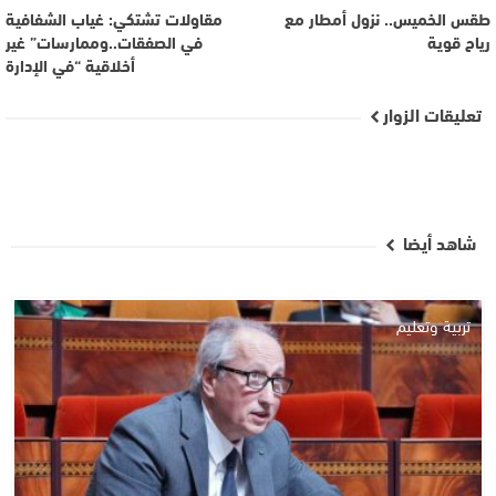
طقس الخميس.. نزول أمطار مع
مقاولات تشتكي: غياب الشفافية
رياح قوية
في الصفقات..وممارسات” غير
أخلاقية “في الإدارة
تعليقات الزوار
شاهد أيضا
تربية وتعليم