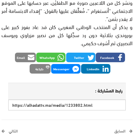
ونشر كل من اللاعبين صورة مع الطفليْن، عبر حسابها على الموقع
الاجتماعي “أنستغرام “، مُعلِّقان عليها بالقول: “إهداء الابتسامة أمر
لا يقدر بثمن”.
و يذكر أن المنتخب الوطني المغربي كان قد عاد بفوز كبير على
بوروندي بثلاثية دون رد سجَّلها كل من نصير مزراوي ويوسف
النصيري ثم أشرف حكيمي.
Email
WhatsApp
Twitter
Facebook
LinkedIn
Messenger
طباعة
رابط المشاركة :
السابق
التالي