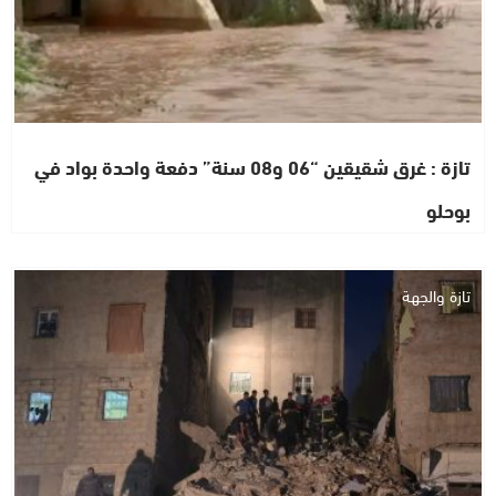
تازة : غرق شقيقين “06 و08 سنة” دفعة واحدة بواد في
بوحلو
تازة والجهة