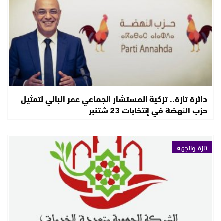
دائرة تازة.. تزكية المستشار الجماعي عمر البالي لتمثيل
حزب النهضة في إنتخابات 23 شتنبر
تازة والجهة