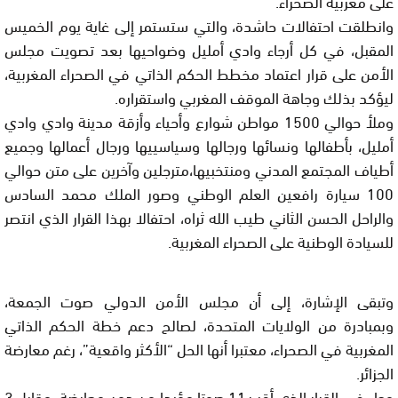
على مغربية الصحراء.
وانطلقت احتفالات حاشدة، والتي ستستمر إلى غاية يوم الخميس
المقبل، في كل أرجاء وادي أمليل وضواحيها بعد تصويت مجلس
الأمن على قرار اعتماد مخطط الحكم الذاتي في الصحراء المغربية،
ليؤكد بذلك وجاهة الموقف المغربي واستقراره.
وملأ حوالي 1500 مواطن شوارع وأحياء وأزقة مدينة وادي وادي
أمليل، بأطفالها ونسائها ورجالها وسياسييها ورجال أعمالها وجميع
أطياف المجتمع المدني ومنتخبيها،مترجلين وآخرين على متن حوالي
100 سيارة رافعين العلم الوطني وصور الملك محمد السادس
والراحل الحسن الثاني طيب الله ثراه، احتفالا بهذا القرار الذي انتصر
للسيادة الوطنية على الصحراء المغربية.
وتبقى الإشارة، إلى أن مجلس الأمن الدولي صوت الجمعة،
وبمبادرة من الولايات المتحدة، لصالح دعم خطة الحكم الذاتي
المغربية في الصحراء، معتبرا أنها الحل “الأكثر واقعية”، رغم معارضة
الجزائر.
وجاء في القرار الذي أقر بـ11 صوتا مؤيدا من دون معارضة، مقابل 3