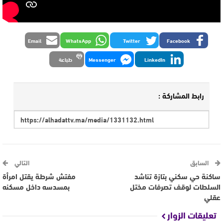
Email
WhatsApp
Twitter
Facebook
LinkedIn
Messenger
طباعة
رابط المشاركة :
السابق
التالي
ساكنة حي سكني بتازة تناشد
مفتش شرطة يقتل امرأة
السلطات لوقف تصرفات مختل
بمسدسه داخل مسكنه
عقلي
تعليقات الزوار