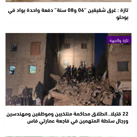
تازة : غرق شقيقين “06 و08 سنة” دفعة واحدة بواد في
بوحلو
تازة والجهة
22 قتيلا..انطلاق محاكمة منتخبين وموظفين ومهندسين
ورجال سلطة المتهمين في فاجعة عمارتي فاس