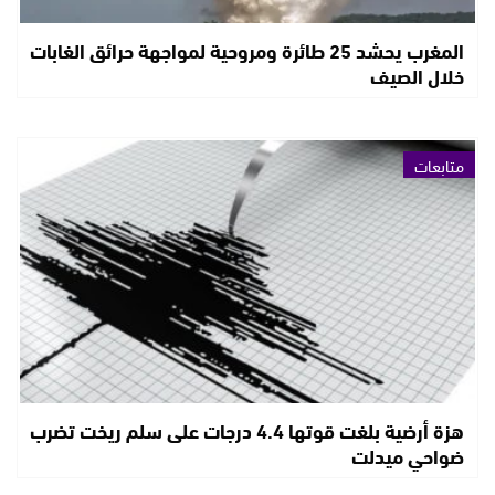
المغرب يحشد 25 طائرة ومروحية لمواجهة حرائق الغابات
خلال الصيف
متابعات
هزة أرضية بلغت قوتها 4.4 درجات على سلم ريخت تضرب
ضواحي ميدلت