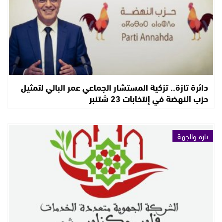
دائرة تازة.. تزكية المستشار الجماعي عمر البالي لتمثيل
حزب النهضة في إنتخابات 23 شتنبر
تازة والجهة