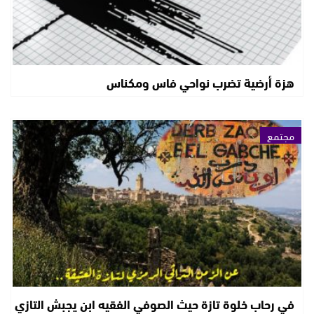
هزة أرضية تضرب نواحي فاس ومكناس
مجتمع
في رحاب خلوة تازة حيث الصوفي الفقيه ابن يجبش التازي