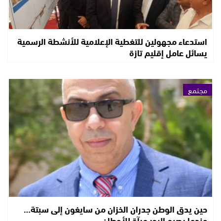
استدعاء مجهولين للتغطية الإعلامية للأنشطة الرسمية
يسائل عامل إقليم تازة
مجتمع
حين يدق الوطن جدران الخزان من سايغون إلى سبتة…
عندما يصبح البحر مرآة للأوطان