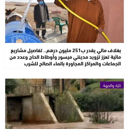
بغلاف مالي يقدر ب251 مليون درهم.. تفاصيل مشاريع
مائية تعزز تزويد مدينتي ميسور وأوطاط الحاج وعدد من
الجماعات والمراكز المجاورة بالماء الصالح للشرب
تازة والجهة