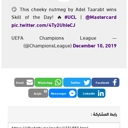
😏 This cheeky nutmeg by Adel Taarabt wins
Skill of the Day! 🔥
#UCL
|
@Mastercard
pic.twitter.com/4Ty2UhIeCJ
— UEFA Champions League
(@ChampionsLeague)
December 10, 2019
Email
WhatsApp
Twitter
Facebook
LinkedIn
Messenger
طباعة
رابط المشاركة :