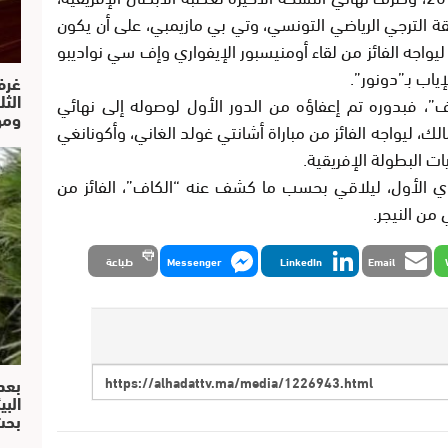
قة الترجي الرياضي التونسي، وتي بي مازيمبي، على أن يكون
يواجه الفائز من لقاء أومنيسبور الإيفواري وإف سي نواديبو
ياب بـ”دونور”.
غرف
الث
”، فبدوره تم إعفاؤه من الدور الأول لوصوله إلى نهائي
ومو
الك، ليواجه الفائز من مباراة أشانتي غولد الغاني، وأكونانغي
ات البطولة الإفريقية.
دي الأول، ليلاقي بحسب ما كشف عنه “الكاف”، الفائز من
 من النيجر.
Email
LinkedIn
Messenger
طباعة
بعد
البي
بحث