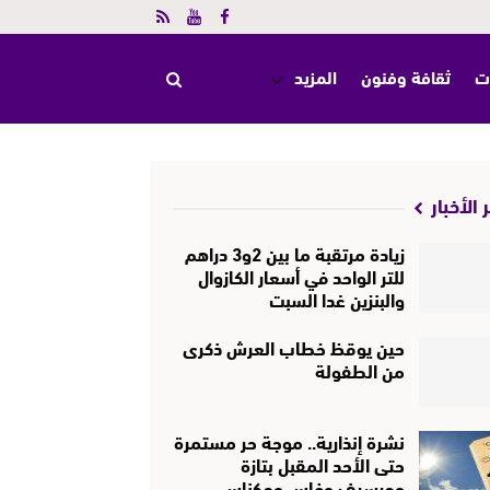
ت
ثقافة وفنون
المزيد
 الأخبار
زيادة مرتقبة ما بين 2و3 دراهم
للتر الواحد في أسعار الكازوال
والبنزين غدا السبت
حين يوقظ خطاب العرش ذكرى
من الطفولة
نشرة إنذارية.. موجة حر مستمرة
حتى الأحد المقبل بتازة
وجرسيف وفاس ومكناس