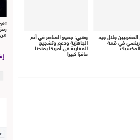
تفو
رمز
من..
المغربيين جلال جيد
وهبي: جميع العناصر في أتم
برينسي في قمة
الجاهزية ودعم وتشجيع
والمكسيك
المغاربة في أمريكا يمنحنا
حافزا كبيرا
إش