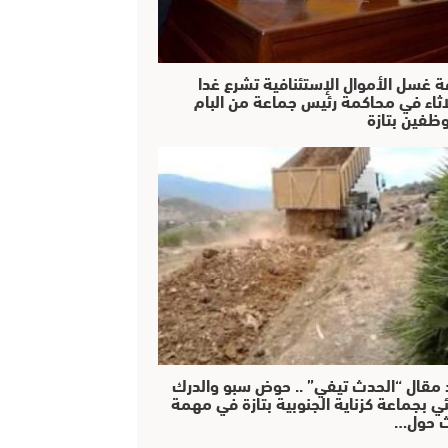
ة غسل الأموال الإستئنافية تشرع غدا
لاثاء في محاكمة رئيس جماعة من البام
ظفين بتازة
 مقال “الحدث تيفي” .. حوض سبو والدرك
ئي بجماعة كزناية الجنوبية بتازة في مهمة
 حول…