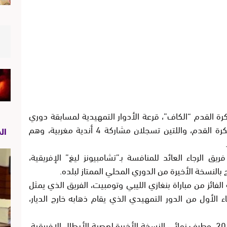
كرة القدم “الكاف”، قرعة الأدوار التمهيدية لمسابقة دوري
أبطال إفريقيا، وكأس الكنفدرالية الإفريقية لكرة القدم، واللتين تسجلان مشاركة 4 أندية مغربية، وهم
ال
 الرجاء العائد للمنافسة بـ”تشامبيونز ليغ” الإفريقية،
ج بالنسخة الأخيرة من الدوري المحلي الممتاز لبلده.
لفائز من مباراة بنغازي الليبي وتومبيت، الفريق الذي يمثل
 الأول من الدور التمهيدي الذي يقام ذهابه خارج الديار،
أما عن الوداد الرياضي، بطل المغرب لسنة 2019، وطرف نهائي النسخة الأخيرة لعصبة الأبطال الإفريقية،