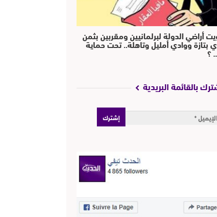
يت أراضي الدولة لبرلمانيين ومقربين بثمن
ي بتازة ووادي أمليل وتاهلة.. تحت حماية
 ؟
ترك بالقائمة البريدية