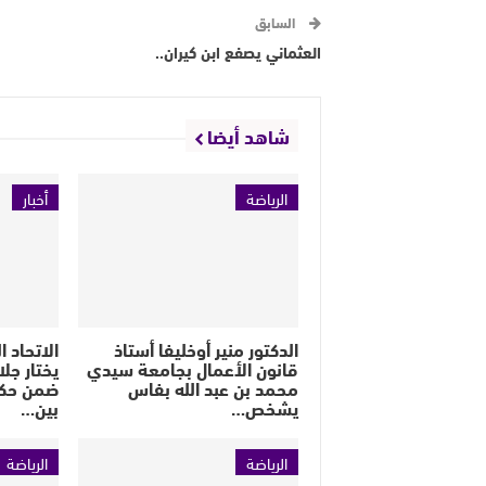
السابق
العثماني يصفع ابن كيران..
شاهد أيضا
الرياضة
أخبار
الدكتور منير أوخليفا أستاذ
الاتحاد 
قانون الأعمال بجامعة سيدي
يختار جل
محمد بن عبد الله بفاس
ضمن حكام
يشخص…
بين…
الرياضة
الرياضة