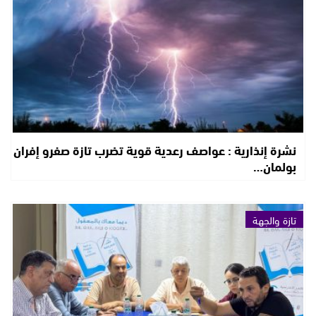
نشرة إنذارية : عواصف رعدية قوية تضرب تازة صفرو إفران
بولمان…
تازة والجهة