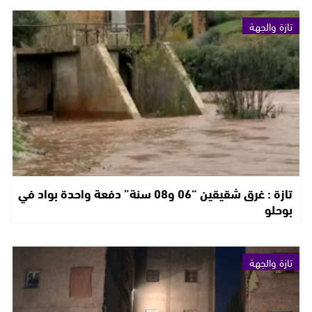
تازة والجهة
تازة : غرق شقيقين “06 و08 سنة” دفعة واحدة بواد في
بوحلو
تازة والجهة