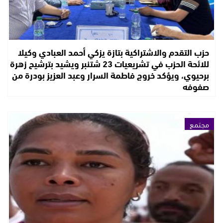
حزب التقدم والاشتراكية بتازة يزكي أحمد العبادي وكيلا
للائحة الحزب في تشريعيات 23 شتنبر ويشيد بترشيح زهرة
برحيوي، ويؤكد خروج فاطمة السرار وعبد العزيز بودرة من
صفوفه
مجتمع