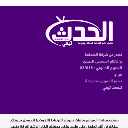
تصدر عن شركة الصحافة
والانتاج السمعي البصري
التصريح القانوني : 02/018
ص.ح
جميع الحقوق محفوظة
للحدث تيفي
يستخدم هذا الموقع ملفات تعريف الارتباط (الكوكيز) لتحسين تجربتك.
مدير النشر : عبدالقادر الوالي
سنفترض أنك توافق على ذلك، ولكن يمكنك إلغاء الاشتراك إذا رغبت.