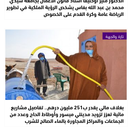
الدكتور منير أوخليفا أستاذ قانون الأعمال بجامعة سيدي
محمد بن عبد الله بفاس يشخص الرؤية الملكية في تطوير
الرياضة عامة وكرة القدم على الخصوص
تازة والجهة
بغلاف مالي يقدر ب251 مليون درهم.. تفاصيل مشاريع
مائية تعزز تزويد مدينتي ميسور وأوطاط الحاج وعدد من
الجماعات والمراكز المجاورة بالماء الصالح للشرب