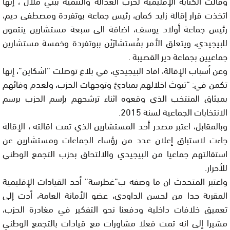
وقالت الكتابة الإقليمية لحزب العدالة والتنمية ببني ملال ، إنها
اتخذت قرار إقالة زايد كمان، رئيس جماعة بوتفردة ومصطفى ديم،
رئيس جماعة أولاد يوسف، اضافة الى سبعة مستشارين ينتمون
للبيجيدي، ويتعلق الأمر بمُستشارَيْن ببوتفردة وخمسة مستشارين
جماعيين بجماعة دير القصيبة .
وعن أسباب الإقالة، افاد البيجيدي، في بلاغ توصلت “اشكاين”، إنها
تكمن في: “تبوث اخلالهم بمبادئ وتوجهات الحزب، ولعدم وفائهم
بميثاق المنتخب الذي وقعوه اثناء ترشحهم بإسم الحزب برسم
الانتخابات الجماعية لسنة 2015.
وبالمقابل، اعتبر مصدر أحد المستشارين الذي تمت اقالته ، الإقالة
جاءت لاستباق إعلان عدد من رؤساء الجماعات ومستشارين عن
استقالتهم جماعيا من البيجيدي والالتحاق بحزب التجمع الوطني
للأحرار.
واعتبر المتحدث ان ما وصفه ب”غطرسة” أحد القيادات الإقليمية
المقربة جدا من لحسن الداودي، عضو الأمانة العامة، أدت إلى
تعميق خلافات داخلية ودفعنا نحو التفكير في مغادرة الحزب،
مشيرا إلى انه تمت فعلا مشاورات مع قيادات بالتجمع الوطني