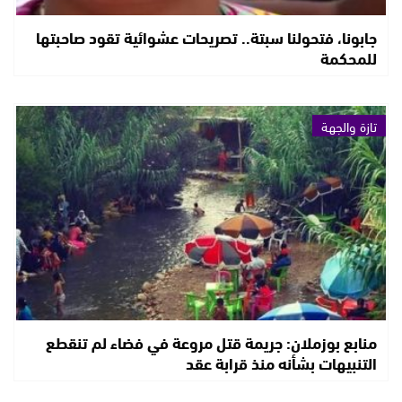
جابونا، فتحولنا سبتة.. تصريحات عشوائية تقود صاحبتها
للمحكمة
تازة والجهة
منابع بوزملان: جريمة قتل مروعة في فضاء لم تنقطع
التنبيهات بشأنه منذ قرابة عقد