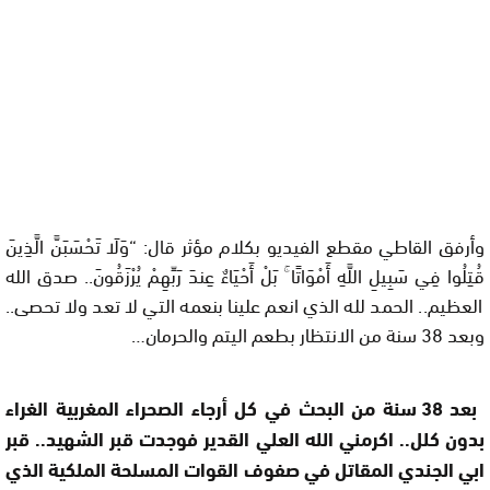
وأرفق القاطي مقطع الفيديو بكلام مؤثر قال: “وَلَا تَحْسَبَنَّ الَّذِينَ
قُتِلُوا فِي سَبِيلِ اللَّهِ أَمْوَاتًا ۚ بَلْ أَحْيَاءٌ عِندَ رَبِّهِمْ يُرْزَقُونَ.. صدق الله
العظيم.. الحمد لله الذي انعم علينا بنعمه التي لا تعد ولا تحصى..
وبعد 38 سنة من الانتظار بطعم اليتم والحرمان…
بعد 38 سنة من البحث في كل أرجاء الصحراء المغربية الغراء
بدون كلل.. اكرمني الله العلي القدير فوجدت قبر الشهيد.. قبر
ابي الجندي المقاتل في صفوف القوات المسلحة الملكية الذي