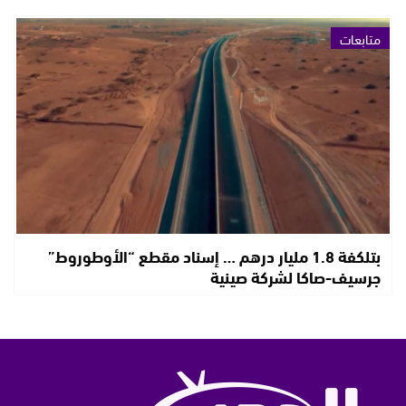
متابعات
بتلكفة 1.8 مليار درهم … إسناد مقطع “الأوطوروط”
جرسيف-صاكا لشركة صينية