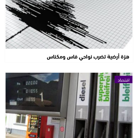
هزة أرضية تضرب نواحي فاس ومكناس
اقتصاد