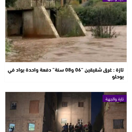
تازة : غرق شقيقين “06 و08 سنة” دفعة واحدة بواد في
بوحلو
تازة والجهة