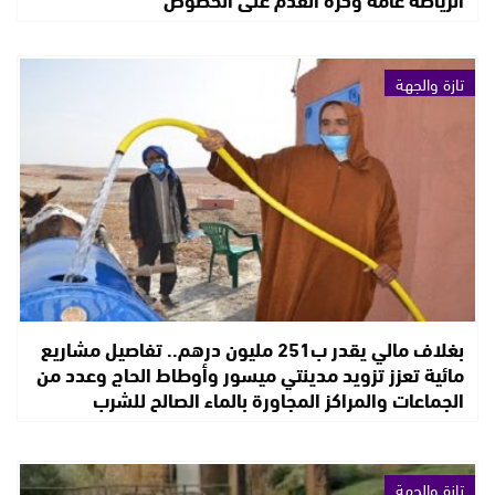
تازة والجهة
بغلاف مالي يقدر ب251 مليون درهم.. تفاصيل مشاريع
مائية تعزز تزويد مدينتي ميسور وأوطاط الحاج وعدد من
الجماعات والمراكز المجاورة بالماء الصالح للشرب
تازة والجهة