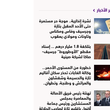
 الأخبار
نشرة إنذارية.. موجة حر مستمرة
حتى الأحد المقبل بتازة
وجرسيف وفاس ومكناس
وتاونات ومولاي يعقوب
بتلكفة 1.8 مليار درهم … إسناد
مقطع “الأوطوروط” جرسيف-
صاكا لشركة صينية
خطورة من المستوى الأحمر…
وكالة الغابات تحذر سكان أقاليم
تازة والحسيمة وشفشاون
والعرائش و وطنجة، وتطوان..
تهنئة رئيس فريق الأصالة
والمعاصرة بمجلس
المستشارين ورئيس جماعة
أكنول بإقليم تازة لصاحب الجلالة