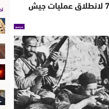
تازة : إحياء الذكرى الـ70 لانطلاق عمليات جيش
آخر
مجتمع