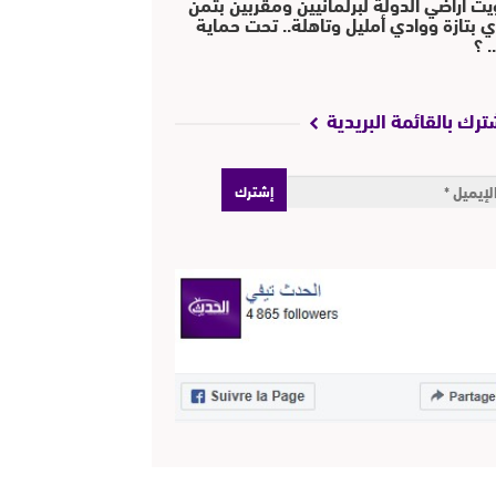
يت أراضي الدولة لبرلمانيين ومقربين بثمن
ي بتازة ووادي أمليل وتاهلة.. تحت حماية
 ؟
ترك بالقائمة البريدية