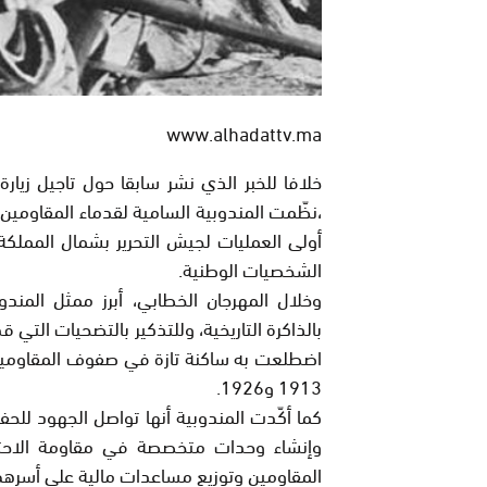
www.alhadattv.ma
خلافا للخبر الذي نشر سابقا حول تاجيل زيار
،نظّمت المندوبية السامية لقدماء المقاومين
أولى العمليات لجيش التحرير بشمال المملكة
الشخصيات الوطنية.
وخلال المهرجان الخطابي، أبرز ممثل المندو
بالذاكرة التاريخية، وللتذكير بالتضحيات التي قد
اضطلعت به ساكنة تازة في صفوف المقاومين
1913 و1926.
كما أكّدت المندوبية أنها تواصل الجهود للح
وإنشاء وحدات متخصصة في مقاومة الاحتلا
المقاومين وتوزيع مساعدات مالية على أسرهم