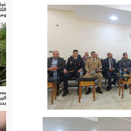
غرف
الث
ومو
بعد
البي
بحث