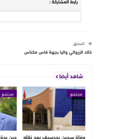
رابط المشاركة :
السابق
خالد الزروالي واليا بجهة فاس مكناس
شاهد أيضا
مجتمع
مجتمع
وفاة سجين بجرسيف بعد نقله
حين يدق 