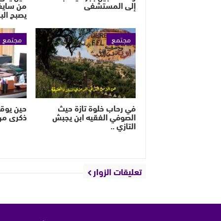
إلى المستشفى
من سايغ
يصبح الب
مجتمع
مجتمع
في رحاب خلوة تازة حيث
حين يوق
الصوفي الفقيه ابن يجبش
ذكرى من
التازي ..
تعليقات الزوار