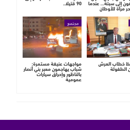
ون إلى سبتة… عندما
90 قتيلا..
حر مرآة للأوطان
مجتمع
ظ خطاب العرش
مواجهات عنيفة مستمرة:
 الطفولة
شباب يهاجمون معبر بني أنصار
بالناظور وإحراق سيارات
عمومية