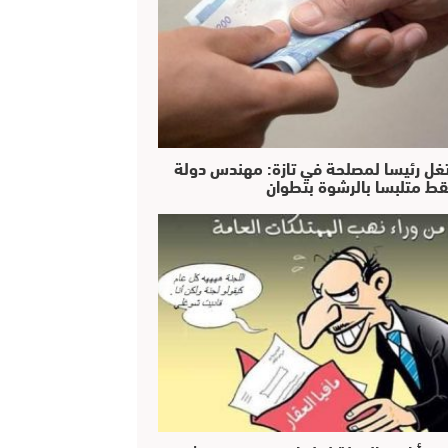
غل رئيسا لمصلحة في تازة: مهندس دولة
ط متلبسا بالرشوة بتطوان