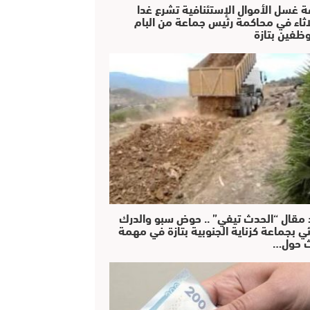
ة غسل الأموال الإستئنافية تشرع غدا
لاثاء في محاكمة رئيس جماعة من البام
ظفين بتازة
 مقال “الحدث تيفي” .. حوض سبو والدرك
ئي بجماعة كزناية الجنوبية بتازة في مهمة
 حول…