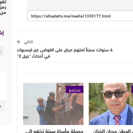
تفو
رمز
من..
إش
التالي
4 سنوات سجناً لمتهم حرض على الفوضى عبر فيسبوك
في أحداث “جيل Z”
مجتمع
الوطن جدران الخزان
حصيلة مأساة سبتة ترتفع إلى