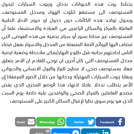
يختلط روث هذه الحيوانات بدخان وزيوت السيارات ليحول
المستوصف الى مستنقع لتلوث الهواء ومدخل المستوصف،
ويحول تواجد هذه الكائنات دون دخول او خروج الاطر الطبية
العاملة بالمركز والسكان الراغبين في العيادة والاستشفاء علما أن
المستوصف غير محاط بسور أو سياج يحميه من هذه الفوضى التي
تنضاف اليها الروائح النتنة المنبعثة من المدخل والاسوار بفعل قضاء
الناس لحاجتهم بجانبه قبل طلوع النهار(يمكن ملاحظة وضعية ارضية
مدخل المستوصف التي كان أحرى ان توحي للقادم ان الامر يتعلق
فعلا بمستوصف صحي لا مطرح للبراز والبول الانساني والحيواني
وبقايا زيوت السيارات المهترئة ودخانها من خلال الصور المرفقة).إن
الأمر يتطلب تدخلا عاجلا لانهاء هذا الوضع المخزي الذي يقض
مضجع العاملين بالمركز الصحي والوافدين عليه خاصة يوم ااسبت
الذي هو يوم سوق نظرا لإقبال السكان الكبير على المستوصف
Email
WhatsApp
Twitter
Facebook
LinkedIn
Messenger
طباعة