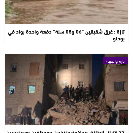
تازة : غرق شقيقين “06 و08 سنة” دفعة واحدة بواد في
بوحلو
تازة والجهة
22 قتيلا..انطلاق محاكمة منتخبين وموظفين ومهندسين