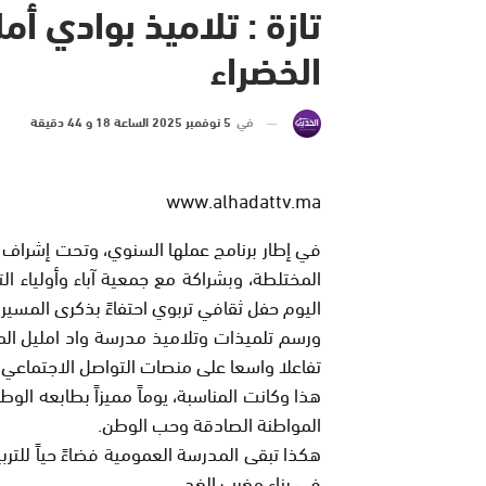
تازة : تلاميذ بوادي أ
الخضراء
في
5 نوفمبر 2025 الساعة 18 و 44 دقيقة
www.alhadattv.ma
في إطار برنامج عملها السنوي، وتحت إشراف 
المختلطة، وبشراكة مع جمعية آباء وأولياء ال
اليوم حفل ثقافي تربوي احتفاءً بذكرى المسيرة
ورسم تلميذات وتلاميذ مدرسة واد امليل الم
تفاعلا واسعا على منصات التواصل الاجتماعي.
هذا وكانت المناسبة، يوماً مميزاً بطابعه ال
المواطنة الصادقة وحب الوطن.
هكذا تبقى المدرسة العمومية فضاءً حياً للترب
في بناء مغرب الغد.