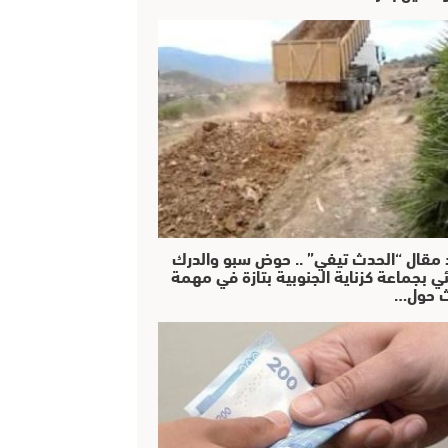
 مقال “الحدث تيفي” .. حوض سبو والدرك
ئي بجماعة كزناية الجنوبية بتازة في مهمة
 حول…