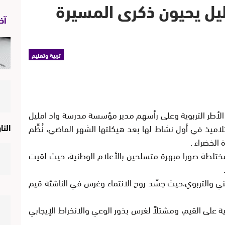
مليل يحيون ذكرى المسيرة
آخر
تربية وتعليم
الأطر التربوية وعلى رأسهم مدير مؤسسة مدرسة واد امليل
النا
تلاميذ في أول نشاط لها بعد هيكلتها الشهر الماضي، نُظِّم
 الخضراء .
ختلطة صورا مبهرة متسلحين بالأعلام الوطنية، حيث لقيت
وطني والتربوي،حيث جسّد روح الانتماء وغرس في الناشئة قيم
ية على القيم، ومشتلاً لغرس بذور الوعي والانخراط الإيجابي