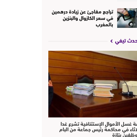
تراجع مفاجئ عن زيادة درهمين
في سعر الكازوال والبنزين
بالمغرب
حدث تيفي
ة غسل الأموال الإستئنافية تشرع غدا
لاثاء في محاكمة رئيس جماعة من البام
ظفين بتازة