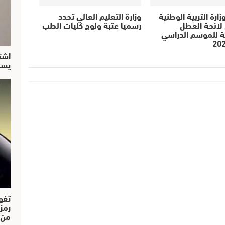
زارة التربية الوطنية
وزارة التعليم العالي تحدد
لائحة العطل
رسميا عتبة ولوج كليات الطب
ة للموسم الدراسي
20
اشت
يسق
تفو
رمز
من..