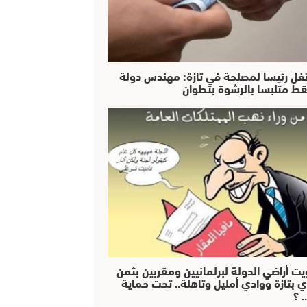
غل رئيسا لمصلحة في تازة: مهندس دولة
ط متلبسا بالرشوة بتطوان
يت أراضي الدولة لبرلمانيين ومقربين بثمن
ي بتازة ووادي أمليل وتاهلة.. تحت حماية
 ؟