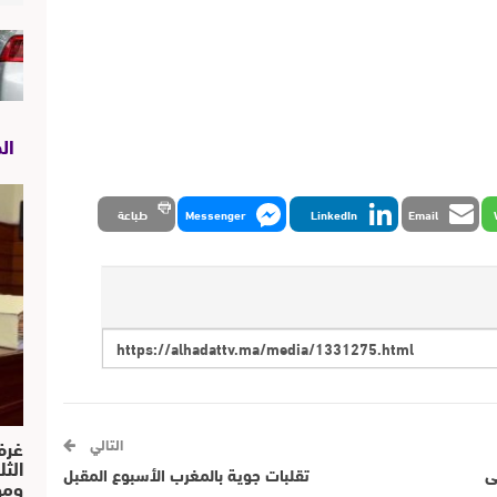
ال
Email
LinkedIn
Messenger
طباعة
غرف
التالي
الث
ى
تقلبات جوية بالمغرب الأسبوع المقبل
ومو