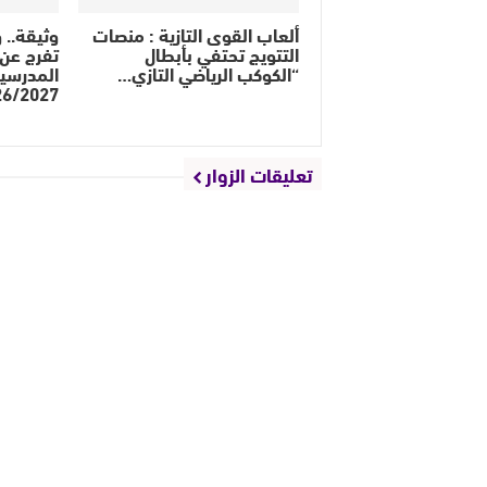
ألعاب القوى التازية : منصات
وثيقة.. و
التتويج تحتفي بأبطال
تفرج عن 
“الكوكب الرياضي التازي…
المدرسي
26/2027
تعليقات الزوار