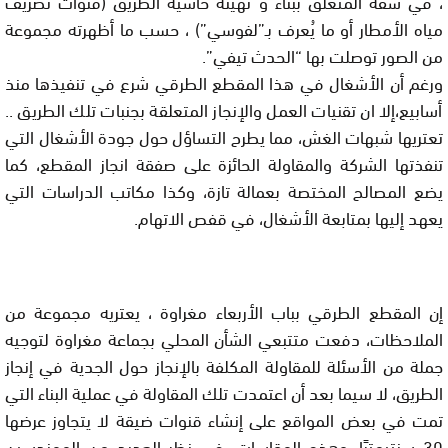
، في شقه المتعلق ببناء و تهيئة حاشية الطريق (قنوات تصريف
مياه الأمطار أو ما يُعرف بـ”لفوسي”) ، حسب ما أظهرته مجموعة
من الصور توصلت بها “الحدث تيفي”.
ورغم أن الأشغال في هذا المقطع الطرقي شرع في تنفيذها منذ
أسابيع،إلا ان تقنيات العمل والإنجاز المتعلقة بجنبات تلك الطريق ..
تعتريها شبهات الغش، مما يطرح التساؤل حول جودة الأشغال التي
تنفذتها الشركة والمقاولة الحائزة على صفقة انجاز المقطع، كما
يضع المصالح المختصة بعمالة تازة، وكذا مكاتب الدراسات التي
يعهد إليها بمتابعة الأشغال، في قفص الاتهام.
إن المقطع الطرقي بباب الأربعاء مغراوة ، يعتريه مجموعة من
الملاحظات، دفعت متتبعي الشأن المحلي بجماعة مغراوة لتوجيه
جملة من الأسئلة للمقاولة المكلفة بالإنجاز حول الجدية في إنجاز
الطريق، لا سيما بعد أن اعتمدت تلك المقاولة في عملية البناء التي
تمت في بعض المواقع على إنشاء قنوات ضيقة لا يتجاوز عرضها
30 سنتيمترًا. وهذه المقاسات، في نظر العديد من المهندسين