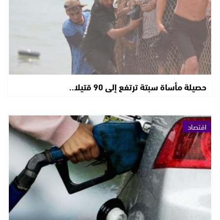
حصيلة مأساة سبتة ترتفع إلى 90 قتيلا..
اقتصاد