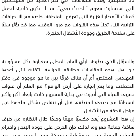
التي استشارت معهم “الحدث تيفي”، قد لا تكون كافية لتحمل
كميات الأمطار الغزيرة التي تعرفها المنطقة، خاصة مع الانجرافات
الترابية التي تملأ هذه القنوات مع مرور الوقت، مما قد يؤثر سلبًا
على سلامة الطريق وجودة الأشغال المنجزة.
والسؤال الذي يطرحه الرأي العام المحلي بمغراوة بكل مسؤولية
هو: هل هذه المقاسات مطابقة للدراسة التقنية التي أعدها
المهندس المختص، أم أن هناك فرقًا بين ما هو موجود في دفتر
التحملات وما يتم إنجازه على أرض الواقع؟ مع العلم أن قنوات
تصريف المياه التي أُنجزت في بداية المشروع كانت بأبعاد أكبر وأكثر
انسجامًا مع طبيعة المنطقة، قبل أن تتقلص بشكل ملحوظ في
مراحل لاحقة من الأشغال.
إن هذا المشروع يُعد مكسبًا مهمًا وحلمًا طال انتظاره من طرف
ساكنة جماعة مغراوة، لذلك فإن الحرص على جودة الإنجاز واحترام
المعايير التقنية يبقى مسؤولية مشتركة تهم الجميع. ومن حق