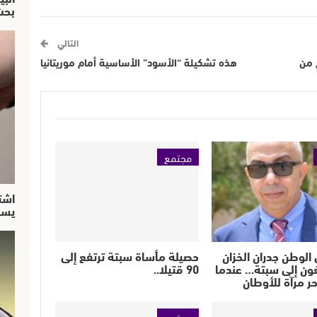
بحث
التالي
يح من
هذه تشكيلة “الأسود” الأساسية أمام موريتانيا
مجتمع
اشت
يسق
الوطن جدران الخزان
حصيلة مأساة سبتة ترتفع إلى
ون إلى سبتة… عندما
90 قتيلا..
حر مرآة للأوطان
مجتمع