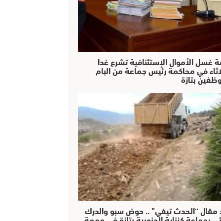
ة غسل الأموال الإستئنافية تشرع غدا
لاثاء في محاكمة رئيس جماعة من البام
ظفين بتازة
 مقال “الحدث تيفي” .. حوض سبو والدرك
ئي بجماعة كزناية الجنوبية بتازة في مهمة