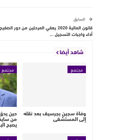
السابق
قانون المالية 2020 يعفي المرحلين من دور الصف
أداء واجبات التسجيل …
شاهد أيضا
مجتمع
مجتمع
وفاة سجين بجرسيف بعد نقله
حين يدق 
إلى المستشفى
من سايغ
يصبح الب
مجتمع
مجتمع