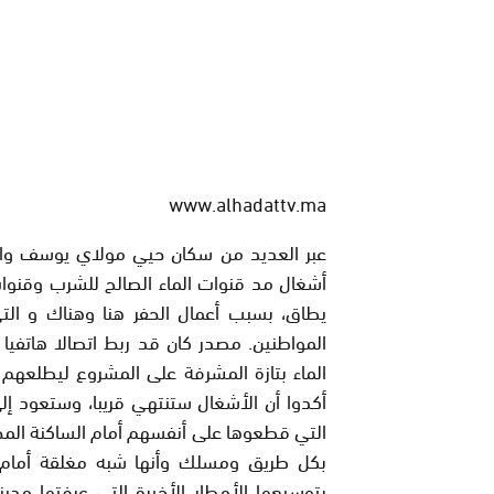
www.alhadattv.ma
عبر العديد من سكان حيي مولاي يوسف والم
أشغال مد قنوات الماء الصالح للشرب وقنوا
يطاق، بسبب أعمال الحفر هنا وهناك و الت
المواطنين. مصدر كان قد ربط اتصالا هاتفيا 
الماء بتازة المشرفة على المشروع ليطلعهم
أكدوا أن الأشغال ستنتهي قريبا، وستعود إل
التي قطعوها على أنفسهم أمام الساكنة المحل
بكل طريق ومسلك وأنها شبه مغلقة أمام ال
بتوسيعها الأمطار الأخيرة التي عرفتها مدين