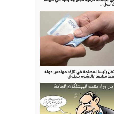
 حول…
غل رئيسا لمصلحة في تازة: مهندس دولة
ط متلبسا بالرشوة بتطوان