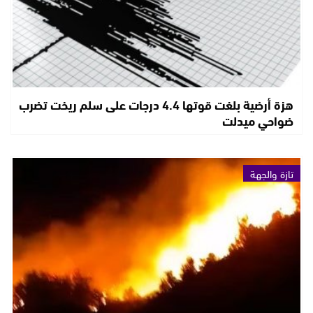
هزة أرضية بلغت قوتها 4.4 درجات على سلم ريخت تضرب
ضواحي ميدلت
تازة والجهة