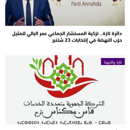
دائرة تازة.. تزكية المستشار الجماعي عمر البالي لتمثيل
حزب النهضة في إنتخابات 23 شتنبر
تازة والجهة