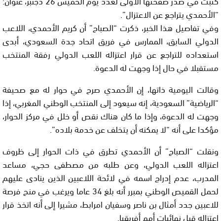
كتبت في صدر صفحتها الأولى لعدد يوم الخميس 26 دجنبر، عنوان:
“الأحمدي يتراجع عن الاعتزال”.
وفي تفاصيل هذا الخبر، ذكرت “الصباح” أن كريم الأحمدي، اللاعب
الدولي السابق، الممارس في فريق اتحاد جدة السعودي، أبدى
استعداده للتراجع عن قرار اعتزاله اللعب الدولي رفقة المنتخب
مستقبلا في حال إذا وجهت له الدعوة.
وقالت اليومية ذاتها، إن الأحمدي صرح في حوار له مع صحيفة
“الرياضية” السعودية، إنه سيعود إلى المنتخب الوطني المغربي، إذا
وجهت له الدعوة، وإذا ما كان هناك نقص أو خلل في مركز الحوار،
مؤكدا على أنه “لا يمكنه أن يتخلف عن خدمة بلاده”.
ونقلت “الصباح” أن الأحمدي تطرق في ذات الحوار إلى ظروف
اعتزاله اللعب الدولي، وعن طلبه من مصطفى حجي، مساعد
المدرب، عدم إدراج اسمه في لائحة اللاعبين الذين ينادى عليهم
لحمل القميص الوطني بمبرر أنه بلغ 34 عاما ويرغب في منح فرصة
للاعبين جدد أمثال بن ناصر وسفيان امرابط، مشيرا إلى أنه اتخذ قرار
اعتزاله قبل نهائيات أمم أفريقيا.