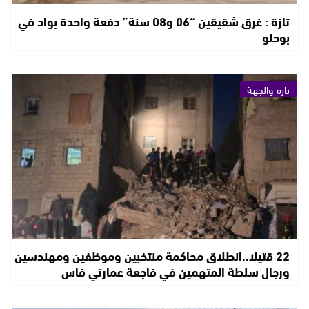
تازة : غرق شقيقين “06 و08 سنة” دفعة واحدة بواد في
بوحلو
تازة والجهة
22 قتيلا..انطلاق محاكمة منتخبين وموظفين ومهندسين
ورجال سلطة المتهمين في فاجعة عمارتي فاس