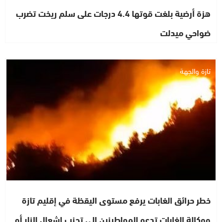
هزة أرضية بلغت قوتها 4.4 درجات على سلم ريخت تضرب
ضواحي ميدلت
تازة والجهة
خطر حرائق الغابات يرفع مستوى اليقظة في إقليم تازة
ووكالة الغابات تدعو المواطينين إلى تجنب إشعال النار أو