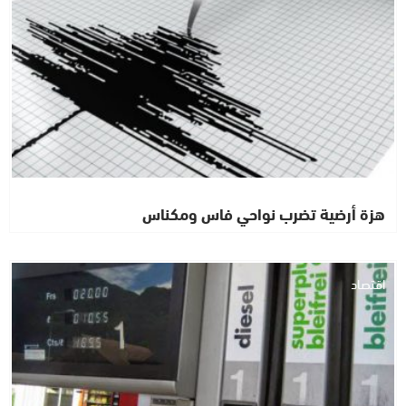
هزة أرضية تضرب نواحي فاس ومكناس
اقتصاد