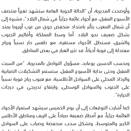
وأوضحت المديرية، أن “الحالة الجوية العامة ستشهد تغيراً منتصف
الأسبوع المقبل، مع أجواء غائمة جزئياً في شمال البلاد”، مشيرة إلى
أن شمال المغرب يتأثر بامتداد منخفض جوي من غرب أوروبا يمتد
بشكل ضعيف نحو البلاد. أما وسط المملكة وأقاليم الجنوب
والشرق، فستظل الأجواء مستقرة، مع طقس حار نسبياً ورياح
معتدلة إلى قوية أحياناً، قد تثير الغبار في بعض المناطق.
وبحسب الحسين يوعابد، مسؤول التواصل بالمديرية، “من السبت
المقبل وحتى بداية الأسبوع المقبل، ستستمر التشكيلات الضبابية
والرذاذ المحلي على السواحل الأطلسية، مع هبوب رياح قوية نسبياً
على الجنوب والسواحل الوسطى، وارتفاع تدريجي في درجات
الحرارة”.
كما أشارت التوقعات إلى أن يوم الخميس سيشهد استمرار الأجواء
الغائمة جزئياً، مع أمطار ضعيفة صباحاً على الريف ومناطق الأطلس
الكبير والمتوسط، وتشكل سحب منخفضة وضباب على السواحل
الوسطى والجنوبية، مع انخفاض ملحوظ في درجات الحرارة خاصة