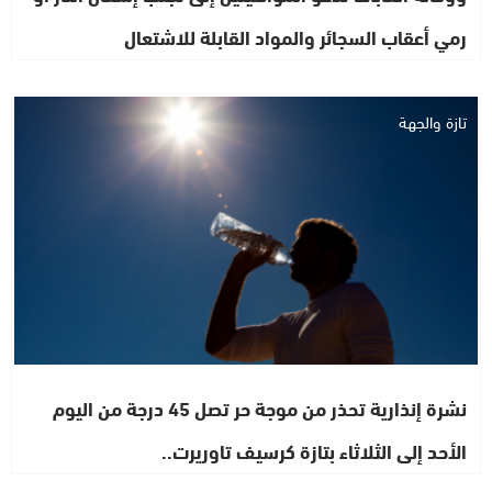
رمي أعقاب السجائر والمواد القابلة للاشتعال
تازة والجهة
نشرة إنذارية تحذر من موجة حر تصل 45 درجة من اليوم
الأحد إلى الثلاثاء بتازة كرسيف تاوريرت..