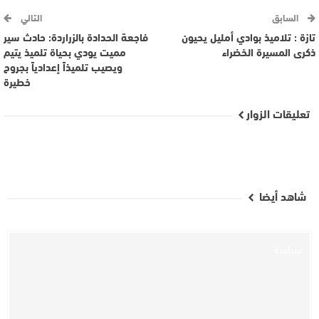
السابق
التالي
تازة : تلاميذ بوادي أمليل يحيون
فاجعة الحدادة بالزراردة: حادث سير
ذكرى المسيرة الخضراء
مميت يودي بحياة تلميذ يتيم
ويصيب تلميذاً إعدادياً بجروح
خطيرة
تعليقات الزوار
شاهد أيضا
سياسة