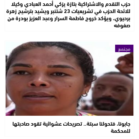
حزب التقدم والاشتراكية بتازة يزكي أحمد العبادي وكيلا
للائحة الحزب في تشريعيات 23 شتنبر ويشيد بترشيح زهرة
برحيوي، ويؤكد خروج فاطمة السرار وعبد العزيز بودرة من
صفوفه
مجتمع
جابونا، فتحولنا سبتة.. تصريحات عشوائية تقود صاحبتها
للمحكمة