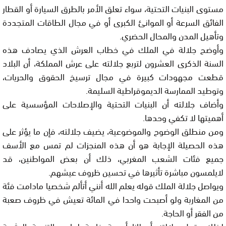
مستوى البنيات التحتية، سواء تعلق الأمر بالطرق السيارة أو القطار
الفائق السرعة أو الموانئ الكبرى أو في مجال الطاقات المتجددة
وتأهيل المدن والمحال الحضري.
وأوضح جلالة في الملك في خطاب العرش الذي يصادف هذه
السنة الذكرى العشرون لتربع جلالته على عرش المملكة، أن البلاد
قطعت مجهودات كبيرة في مجال ترسيخ الحقوق والحريات،
وتوطيد الممارسة الديموقراطية السليمة.
وأضاف جلالته أن البنيات التحتية والإصلاحات المؤسسية على
أهميتها لا تكفي وحدها.
ومن منطلق الوضوح والموضوعية، يضيف جلالته، فإن ما يؤثر على
هذه الحصيلة الإجابة هو أن هذه المنجزات لم تمس مع الأسف
جميع فئات الشعب المغربي، ذلك أن بعض المواطنين، قد
لايلمسون مباشرة تأثيرها في تحسين ظروف عيشهم.
ويواصل جلالة الملك قوله يعلم الله أنني أتألم شخصيا مادامت فئة
من المغاربة ولو أصبحت واحدا في المائة تعيش في ظروف صعبة
من الفقر أو الحاجة.
لذلك يقول جلالته أعطانا أهمية خاصة لبرامج التنمية البشرية