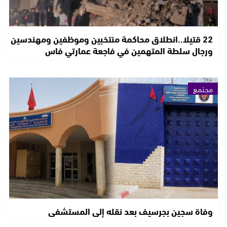
22 قتيلا..انطلاق محاكمة منتخبين وموظفين ومهندسين
ورجال سلطة المتهمين في فاجعة عمارتي فاس
مجتمع
وفاة سجين بجرسيف بعد نقله إلى المستشفى