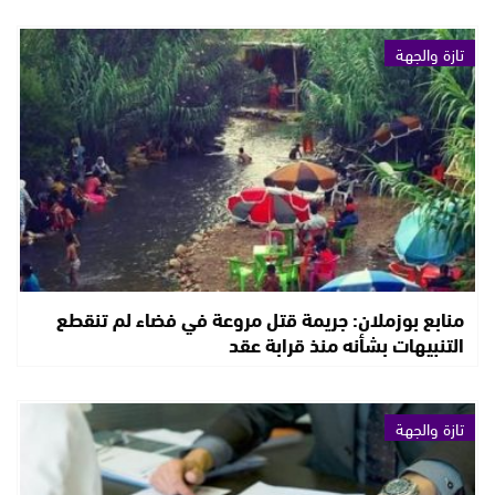
تازة والجهة
منابع بوزملان: جريمة قتل مروعة في فضاء لم تنقطع
التنبيهات بشأنه منذ قرابة عقد
تازة والجهة