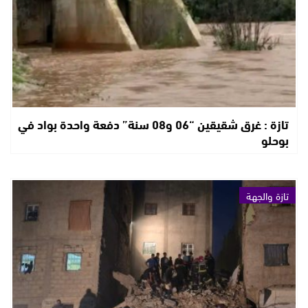
تازة : غرق شقيقين “06 و08 سنة” دفعة واحدة بواد في
بوحلو
تازة والجهة