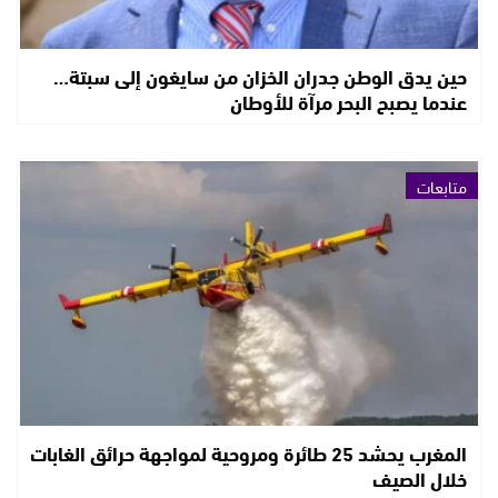
حين يدق الوطن جدران الخزان من سايغون إلى سبتة…
عندما يصبح البحر مرآة للأوطان
متابعات
المغرب يحشد 25 طائرة ومروحية لمواجهة حرائق الغابات
خلال الصيف