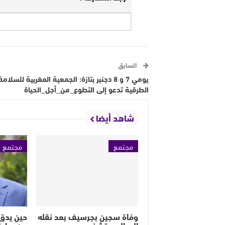
السابق
يومي 7 و 8 دجنبر بتازة: الجمعية المغربية للسلامة
الطرقية تدعو إلى التطوع_من_أجل_الحياة
شاهد أيضا
مجتمع
مجتمع
وفاة سجين بجرسيف بعد نقله
حين يدق 
إلى المستشفى
من سايغ