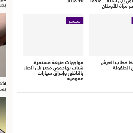
بحث
حر مرآة للأوطان
مجتمع
ظ خطاب العرش
مواجهات عنيفة مستمرة:
 الطفولة
شباب يهاجمون معبر بني أنصار
بالناظور وإحراق سيارات
عمومية
اشت
يسق