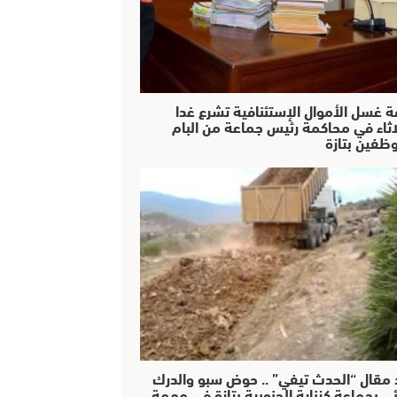
ة غسل الأموال الإستئنافية تشرع غدا
لاثاء في محاكمة رئيس جماعة من البام
ظفين بتازة
 مقال “الحدث تيفي” .. حوض سبو والدرك
ئي بجماعة كزناية الجنوبية بتازة في مهمة