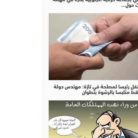
 حول…
غل رئيسا لمصلحة في تازة: مهندس دولة
ط متلبسا بالرشوة بتطوان