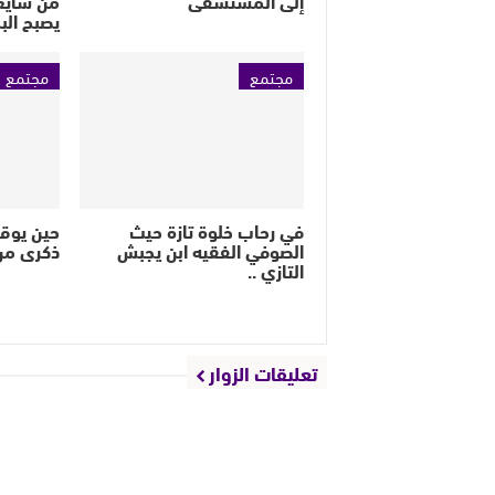
يصبح الب
مجتمع
مجتمع
في رحاب خلوة تازة حيث
حين يوق
الصوفي الفقيه ابن يجبش
ذكرى من
التازي ..
تعليقات الزوار