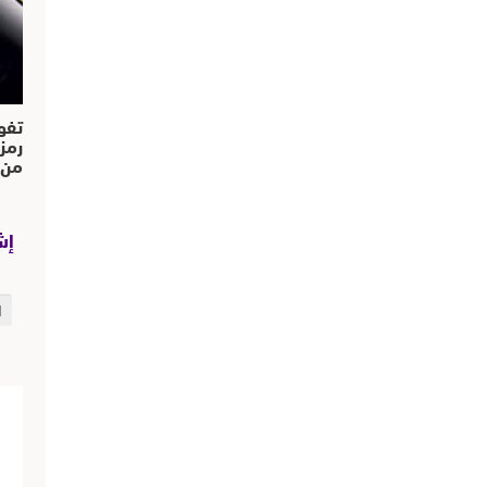
تفو
رمز
من..
إش