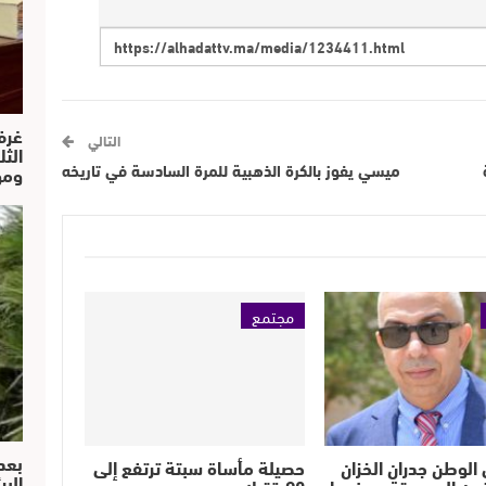
غرف
التالي
الث
ميسي يفوز بالكرة الذهبية للمرة السادسة في تاريخه
ومو
مجتمع
بعد
الوطن جدران الخزان
حصيلة مأساة سبتة ترتفع إلى
البي
ون إلى سبتة… عندما
90 قتيلا..