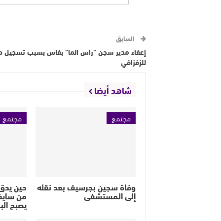
السابق
إعفاء مدير سجن “راس الما” بفاس بسبب تسجيل 
للزفزافي
شاهد أيضا
مجتمع
مجتمع
وفاة سجين بجرسيف بعد نقله
حين يدق 
إلى المستشفى
من سايغ
يصبح الب