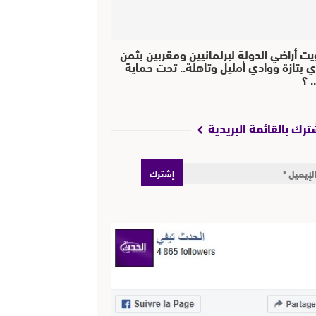
يت أراضي الدولة لبرلمانيين ومقربين بثمن
ي بتازة ووادي أمليل وتاهلة.. تحت حماية
 ؟
ترك بالقائمة البريدية