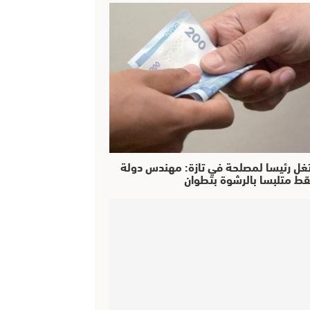
غل رئيسا لمصلحة في تازة: مهندس دولة
ط متلبسا بالرشوة بتطوان