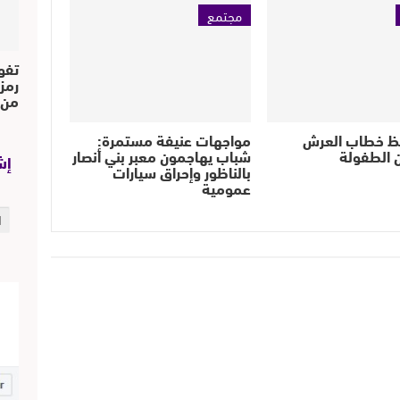
مجتمع
تفو
رمز
من..
ظ خطاب العرش
مواجهات عنيفة مستمرة:
 الطفولة
شباب يهاجمون معبر بني أنصار
إش
بالناظور وإحراق سيارات
عمومية