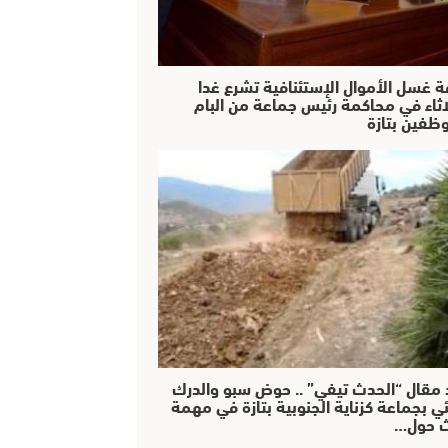
ة غسل الأموال الإستئنافية تشرع غدا
لاثاء في محاكمة رئيس جماعة من البام
ظفين بتازة
 مقال “الحدث تيفي” .. حوض سبو والدرك
ئي بجماعة كزناية الجنوبية بتازة في مهمة
 حول…