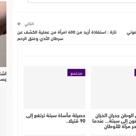
التالي
صوتي
تازة : استفاذة أزيد من 400 امرأة من عملية الكشف عن
سرطان الثدي وعنق الرحم
اشت
مجتمع
يسق
الوطن جدران الخزان
حصيلة مأساة سبتة ترتفع إلى
ون إلى سبتة… عندما
90 قتيلا..
حر مرآة للأوطان