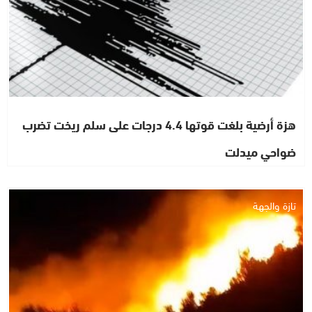
هزة أرضية بلغت قوتها 4.4 درجات على سلم ريخت تضرب
ضواحي ميدلت
تازة والجهة