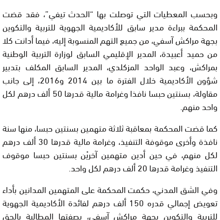
وبحسب المعطيات التي توصلت بها “الحدث تيفي”، فقد قضت
المحكمة ببراءة مدير سابق للأكاديمية الجهوية للتربية والتكوين
بجهة مراكش آسفي، من جميع التهم المنسوبة إليه، فيما أدانت كلا
من حميد أعبيدة، المدير الإقليمي السابق لوزارة التربية الوطنية
بمراكش، وعبد الواحد المزكلدي، المدير السابق المكلف بتدبير
شؤون الأكاديمية خلال الفترة ما بين 2014 و2016، إلى جانب
مقاولة، بسنتين حبسا نافذا وغرامة مالية قدرها 50 ألف درهم لكل
واحد منهم.
كما قضت المحكمة بمعاقبة ثلاثة متهمين بسنتين حبسا، منها سنة
نافذة وأخرى موقوفة التنفيذ، وغرامة مالية قدرها 30 ألف درهم
لكل منهم، في حين أدين متهمين آخريْن بسنتين حبسا موقوف
التنفيذ وغرامة قدرها 20 ألف درهم لكل واحد.
وفي الشق المدني، حكمت المحكمة على المتهمين المدانين بأداء
تعويض إجمالي قدره 150 ألف درهم لفائدة الأكاديمية الجهوية
للتربية والتكوين بجهة مراكش آسفي، بصفتها المطالبة بالحق