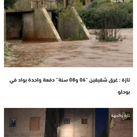
تازة : غرق شقيقين “06 و08 سنة” دفعة واحدة بواد في
بوحلو
تازة والجهة