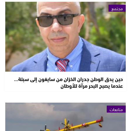
مجتمع
حين يدق الوطن جدران الخزان من سايغون إلى سبتة…
عندما يصبح البحر مرآة للأوطان
متابعات