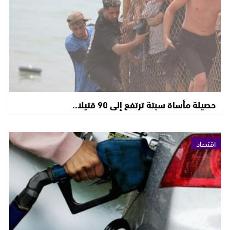
حصيلة مأساة سبتة ترتفع إلى 90 قتيلا..
اقتصاد