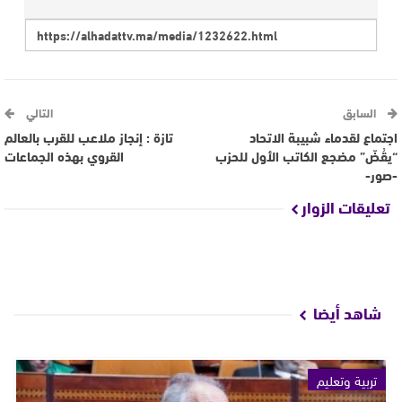
السابق
التالي
اجتماع لقدماء شبيبة الاتحاد
تازة : إنجاز ملاعب للقرب بالعالم
“يقُضّ” مضجع الكاتب الأول للحزب
القروي بهذه الجماعات
-صور-
تعليقات الزوار
شاهد أيضا
تربية وتعليم