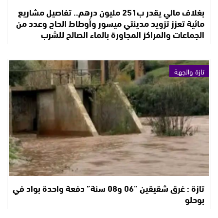
بغلاف مالي يقدر ب251 مليون درهم.. تفاصيل مشاريع
مائية تعزز تزويد مدينتي ميسور وأوطاط الحاج وعدد من
الجماعات والمراكز المجاورة بالماء الصالح للشرب
تازة والجهة
تازة : غرق شقيقين “06 و08 سنة” دفعة واحدة بواد في
بوحلو