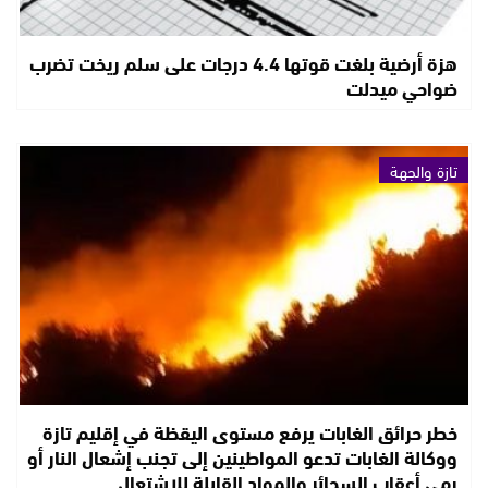
هزة أرضية بلغت قوتها 4.4 درجات على سلم ريخت تضرب
ضواحي ميدلت
تازة والجهة
خطر حرائق الغابات يرفع مستوى اليقظة في إقليم تازة
ووكالة الغابات تدعو المواطينين إلى تجنب إشعال النار أو
رمي أعقاب السجائر والمواد القابلة للاشتعال