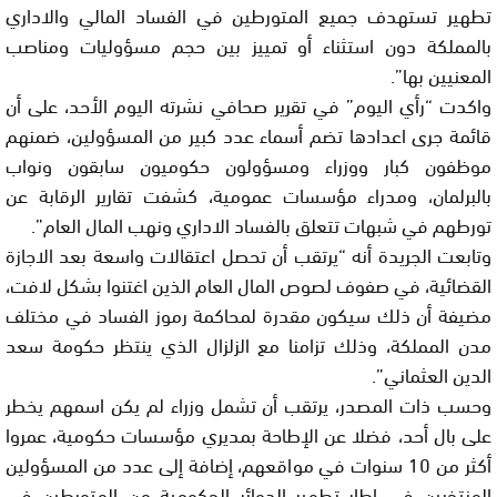
تطهير تستهدف جميع المتورطين في الفساد المالي والاداري
بالمملكة دون استثناء أو تمييز بين حجم مسؤوليات ومناصب
المعنيين بها”.
واكدت “رأي اليوم” في تقرير صحافي نشرته اليوم الأحد، على أن
قائمة جرى اعدادها تضم أسماء عدد كبير من المسؤولين، ضمنهم
موظفون كبار ووزراء ومسؤولون حكوميون سابقون ونواب
بالبرلمان، ومدراء مؤسسات عمومية، كشفت تقارير الرقابة عن
تورطهم في شبهات تتعلق بالفساد الاداري ونهب المال العام”.
وتابعت الجريدة أنه “يرتقب أن تحصل اعتقالات واسعة بعد الاجازة
القضائية، في صفوف لصوص المال العام الذين اغتنوا بشكل لافت،
مضيفة أن ذلك سيكون مقدرة لمحاكمة رموز الفساد في مختلف
مدن المملكة، وذلك تزامنا مع الزلزال الذي ينتظر حكومة سعد
الدين العثماني”.
وحسب ذات المصدر، يرتقب أن تشمل وزراء لم يكن اسمهم يخطر
على بال أحد، فضلا عن الإطاحة بمديري مؤسسات حكومية، عمروا
أكثر من 10 سنوات في مواقعهم، إضافة إلى عدد من المسؤولين
المنتخبين في إطار تطهير الدوائر الحكومية من المتورطين في