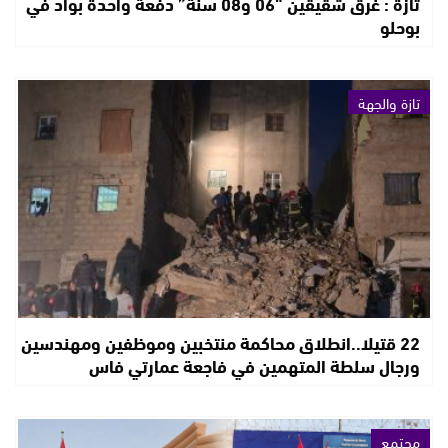
تازة : غرق شقيقين “06 و08 سنة” دفعة واحدة بواد في
بوحلو
تازة والجهة
22 قتيلا..انطلاق محاكمة منتخبين وموظفين ومهندسين
ورجال سلطة المتهمين في فاجعة عمارتي فاس
مجتمع