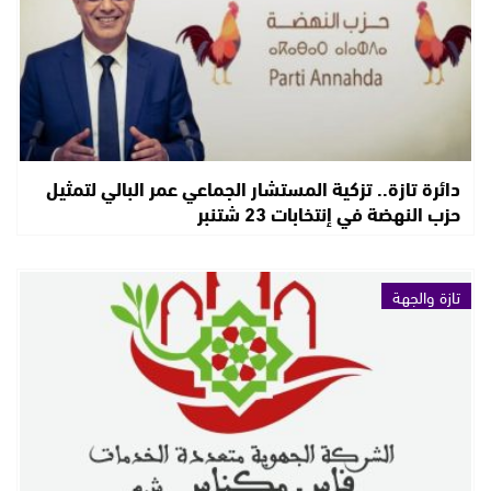
دائرة تازة.. تزكية المستشار الجماعي عمر البالي لتمثيل
حزب النهضة في إنتخابات 23 شتنبر
تازة والجهة