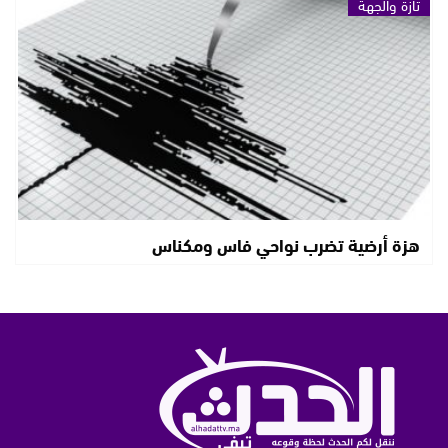
تازة والجهة
هزة أرضية تضرب نواحي فاس ومكناس