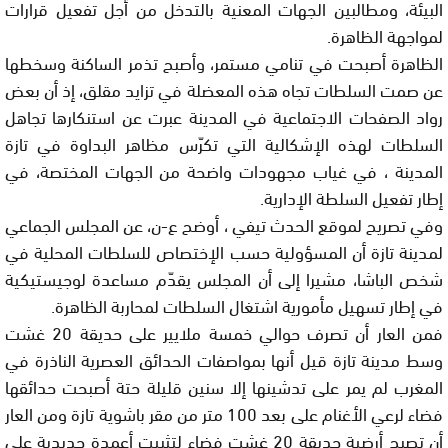
البيئة، ومطالبين الجهات المعنية بالتدخل من أجل تفعيل قرارات
لمواجهة الظاهرة.
الظاهرة أصبحت في تنامي مستمر، وأصبح تذمر الساكنة وسخطها
عن صمت السلطات تجاه هذه المعضلة في تزايد مقلق، إذ أن بعض
رواد الصفحات الاجتماعية في المدينة عبرت عن استنكارها تجاهل
السلطات لهذه الإشكالية التي تكرّس مظاهر البداوة في تازة
المدينة ، في غياب مجهودات واضحة من الجهات المختصة، في
إطار تفعيل السلطة الإدارية.
وفي تصريح لموقع الحدث تيفي ، أوضح ع-ن، عن المجلس الجماعي
لمدينة تازة أن المسؤولية حسب الإختصاص للسلطات المحلية في
شخص الباشا، مشيرا إلى أن المجلس يقدّم مساعدة لوجيستيكية
في إطار تسهيل مأمورية اشتغال السلطات لمحاربة الظاهرة.
فمن العار أن تصرف حوالي خمسة ملايير على حديقة 20 غشت
وسط مدينة تازة قيل أنها بمواصفات الحدائق العصرية الناذرة في
المغرب لم يمر على تدشينها إلا سنين قليلة حتة أصبحت حدائقها
فضاء لرعي الأغنام على بعد 100 متر من مقر باشوية تازة ومن العار
أن تصبح أرضية حديقة 20 غشت فضاء لتثبيت أعمدة حديدية على