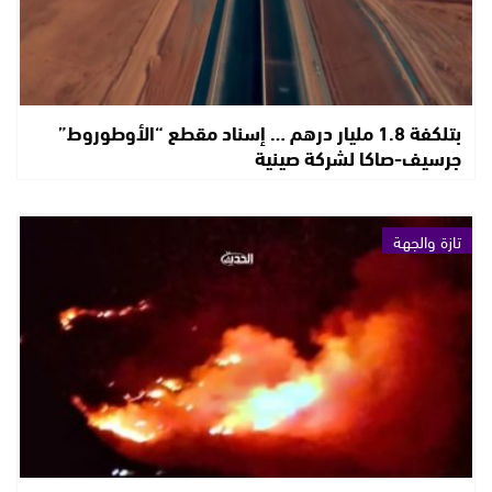
بتلكفة 1.8 مليار درهم … إسناد مقطع “الأوطوروط”
جرسيف-صاكا لشركة صينية
تازة والجهة