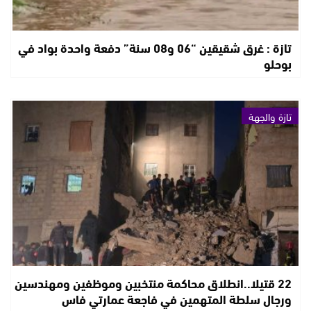
تازة : غرق شقيقين “06 و08 سنة” دفعة واحدة بواد في
بوحلو
تازة والجهة
22 قتيلا..انطلاق محاكمة منتخبين وموظفين ومهندسين
ورجال سلطة المتهمين في فاجعة عمارتي فاس