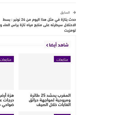
السابق
حدث بتازة في مثل هذا اليوم من 24 نونبر : بسط
الاحتلال سيطرته على منابع مياه تازة براس الماء و
تومزيت
شاهد أيضا
متابعات
متابعات
المغرب يحشد 25 طائرة
ومروحية لمواجهة حرائق
درجات ع
الغابات خلال الصيف
ضواحي م