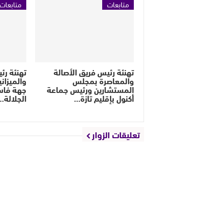
متابعات
متابعات
تهنئة رئيس فريق الأصالة
تهنئة رئي
والمعاصرة بمجلس
والميزان
المستشارين ورئيس جماعة
جهة فاس
أكنول بإقليم تازة…
الجلالة…
تعليقات الزوار