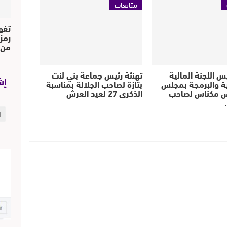
متابعات
تفو
رمز
من..
س اللجنة المالية
تهنئة رئيس جماعة بني لنت
إش
ية والبرمجة بمجلس
بتازة لصاحب الجلالة بمناسبة
 مكناس لصاحب
الذكرى 27 لعيد العرش