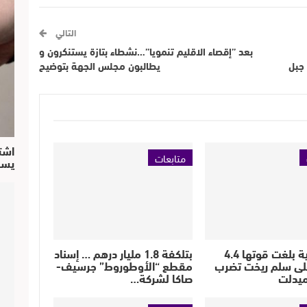
التالي
بعد ’’إقصاء الاقليم تنمويا’’…نشطاء بتازة يستنكرون و
 جبل
يطالبون مجلس الجهة بتوضيح
اشت
متابعات
يسق
هزة أرضية بلغت قوتها 4.4
بتلكفة 1.8 مليار درهم … إسناد
لى سلم ريخت تضرب
مقطع “الأوطوروط” جرسيف-
يدلت
صاكا لشركة…