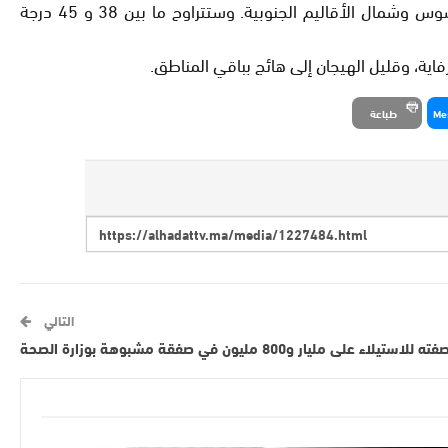
والريف والساحل المتوسطي ومنطقة طنجة وسهول المحيط الأطلسي والسهول الداخلية وهضاب الفوسفاط ووالماس ومنطقة سوس وشمال الأقاليم الجنوبية. وستتراوح ما بين 38 و 45 درجة
فاية، وقليل الهيجان إلى هائج بباقي المناطق.
Me
طباعة
التالي
ليار و800 مليون في صفقة مشبوهة بوزارة الصحة