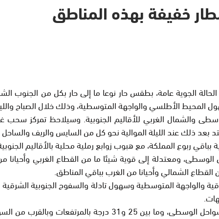
مطار خفيفة بهذه المناطق
 الجوية الوطنية، الثلاثاء 30 يوليوز، أن تتميز الحالة الجوية عامة، بطقس حار نوعا ما إل
محيط الأطلسي والواجهة المتوسطية، وذلك خلال الصباح والليل
سطى والشمال الغربي للأقاليم الجنوبية. وسيلاحظ تمركز سحب 
د بعد ذلك عند الليلة الموالية نحو كل من السايس والريف والسا
اقي ربوع المملكة، مع هبوب زوابع رملية محلية بالأقاليم الجنوبية
ل الوسطى، ومعتدلة إلى قوية شيئا ما من القطاع الغربي وأحيانا 
لقطاع الشمالي وأحيانا من الغرب بباقي المناطق.