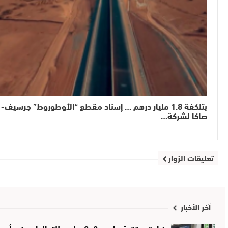
بتلكفة 1.8 مليار درهم … إسناد مقطع “الأوطوروط” جرسيف-
صاكا لشركة…
تعليقات الزوار
آخر الأخبار