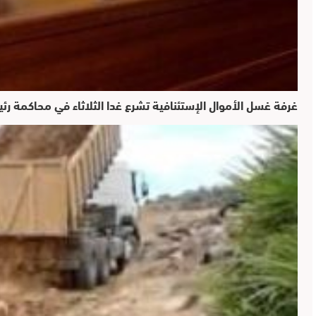
غرفة غسل الأموال الإستئنافية تشرع غدا الثلاثاء في محاكمة ر