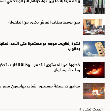
زيادة مرتقبة ما بين 2و3 دراهم للتر الواحد في أسعار الكازوال والبنزين غدا السبت
حين يوقظ خطاب العرش ذكرى من الطفولة
نشرة إنذارية.. موجة حر مستمرة حتى الأحد الم
يعقوب
خطورة من المستوى الأحمر… وكالة الغابات تحذر
وطنجة، وتطوان..
مواجهات عنيفة مستمرة: شباب يهاجمون معبر بني
الحدث تيفي