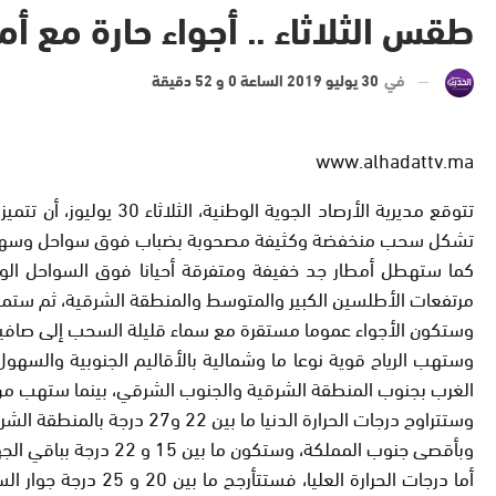
طقس الثلاثاء .. أجواء حارة مع أ
في
30 يوليو 2019 الساعة 0 و 52 دقيقة
www.alhadattv.ma
تتوقع مديرية الأرصاد
تشكل سحب منخفضة وكثيفة مصحوبة بضباب فوق سواحل وسهول ال
كما ستهطل أمطار جد خفيفة ومتفرقة أحيانا فوق السواحل الو
مرتفعات الأطلسين الكبير والمتوسط والمنطقة الشرقية، ثم ستمت
وستكون الأجواء عموما مستقرة مع سماء قليلة السحب إلى صافية بب
وستهب الرياح قوية نوعا ما وشمالية بالأقاليم الجنوبية والسهو
الغرب بجنوب المنطقة الشرقية والجنوب الشرقي، بينما ستهب من ا
وبأقصى جنوب المملكة، وستكون ما بين 15 و 22 درجة بباقي الجهات.