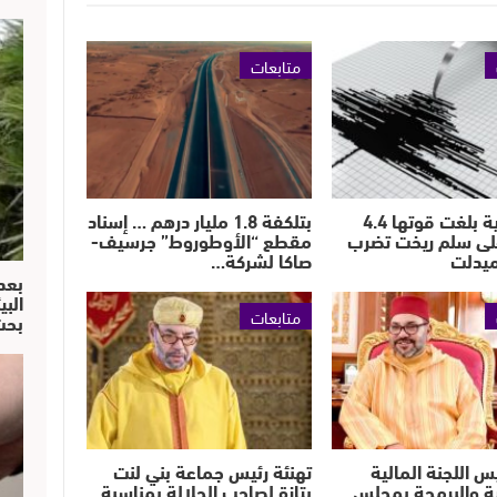
متابعات
هزة أرضية بلغت قوتها 4.4
بتلكفة 1.8 مليار درهم … إسناد
لى سلم ريخت تضرب
مقطع “الأوطوروط” جرسيف-
يدلت
صاكا لشركة…
بعد
البي
متابعات
بحث
س اللجنة المالية
تهنئة رئيس جماعة بني لنت
ية والبرمجة بمجلس
بتازة لصاحب الجلالة بمناسبة