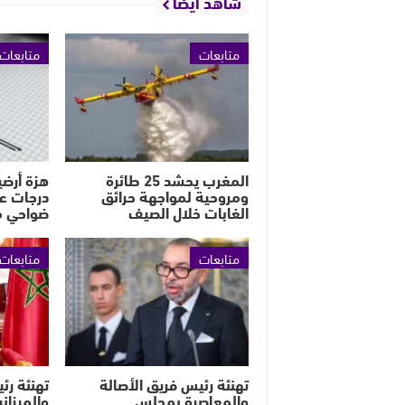
شاهد أيضا
متابعات
متابعات
المغرب يحشد 25 طائرة
ومروحية لمواجهة حرائق
درجات ع
الغابات خلال الصيف
ضواحي م
متابعات
متابعات
تهنئة رئيس فريق الأصالة
تهنئة رئي
والمعاصرة بمجلس
والميزان