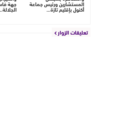
المستشارين ورئيس جماعة
جهة فاس
أكنول بإقليم تازة…
الجلالة…
تعليقات الزوار