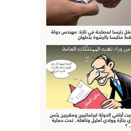
غل رئيسا لمصلحة في تازة: مهندس دولة
ط متلبسا بالرشوة بتطوان
يت أراضي الدولة لبرلمانيين ومقربين بثمن
ي بتازة ووادي أمليل وتاهلة.. تحت حماية
 ؟