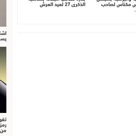
 مكناس لصاحب
الذكرى 27 لعيد العرش
اشت
يسق
تفو
رمز
من..