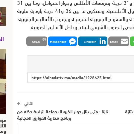
أما درجات الحرارة العليا فستتأرجح ما بين 26 و31 درجة بمرتفعات الأطلس وجوار السواحل، وما بين 31
و36 درجة بالريف والمنطقة الشرقية وبالسهول الأطلسية. وستكون ما بين 36 و41 درجة بأودية ملوية
والسفوح الجنوبية الشرقية وبجنوب الأقاليم الجنوبية.
ال
Email
LinkedIn
Messenger
طباعة
التالي
تازة
تازة : متى ينال دوار الخروبة بجماعة اترايبة حظه من
برنامج محاربة الفوارق المجالية
غرف
الث
ومو