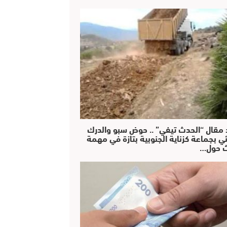
 مقال “الحدث تيفي” .. حوض سبو والدرك
ئي بجماعة كزناية الجنوبية بتازة في مهمة
 حول…