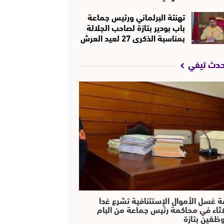
تهنئة البرلماني ورئيس جماعة
باب بودير بتازة لصاحب الجلالة
بمناسبة الذكرى 27 لعيد العرش
حدث تيفي
ة غسل الأموال الإستئنافية تشرع غدا
لاثاء في محاكمة رئيس جماعة من البام
ظفين بتازة