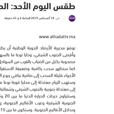
طقس اليوم الأحد: الحرارة 
في
18 أغسطس 2019 الساعة 2 و 45 دقيقة
www.alhadattv.ma
توقع مديرية الأرصاد الجوية الوطنية أن يظ
وأقصى الجنوب الشرقي، وحارا نوعا ما بالس
مصحوبة بكتل من الضباب بالقرب من السواحل
كما ستظهر سحب ركامية وضعيفة الاستقرار
الأجواء قليلة السحب إلى صافية بباقي ربوع الم
وستهب الرياح معتدلة إلى محليا قوية نوعا ما
إلى معتدلة جنوبية بالجنوب الشرقي وشمالية إ
وبداخل الأقاليم الجنوبية. وستكون ما بين 15 و20 درجة في باقي أرجاء المملكة.