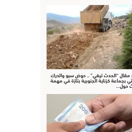
 مقال “الحدث تيفي” .. حوض سبو والدرك
ئي بجماعة كزناية الجنوبية بتازة في مهمة
 حول…