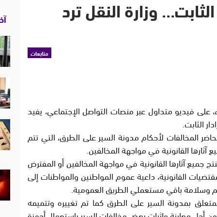
الثابت… وزارة النقل ترد
آخر
متابعات
ء، على فيديو متداول عبر منصات التواصل الإجتماعي، يفيد
ار الثابت.
محاضر المخالفات لأحكام مدونة السير على الطرق، التي تتم
ع آثارها القانونية في مواجهة المخالفين.
تنتج جميع آثارها القانونية في مواجهة المخالفين أو المفترض
مقتضيات القانونية، داعية عموم المواطنين والمواطنات إلى
هم وسلامة باقي مستعملي الطريق العمومية.
 البلاغ على أن القانون رقم 05-52 المتعلق بمدونة السير على الطرق كما تم تغييره وتتميمه
سس القانونية من أجل معاينة وإثبات بعض مخالفات السير باستعمال أجهزة