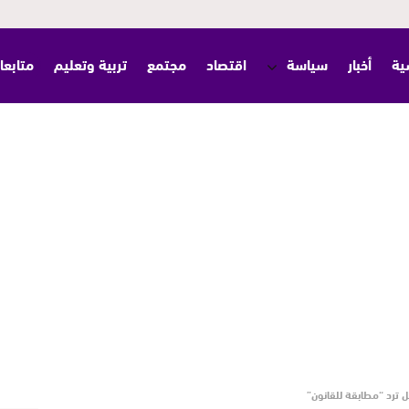
ية
أخبار
سياسة
اقتصاد
مجتمع
تربية وتعليم
متابعا
قل ترد “مطابقة للقانون”