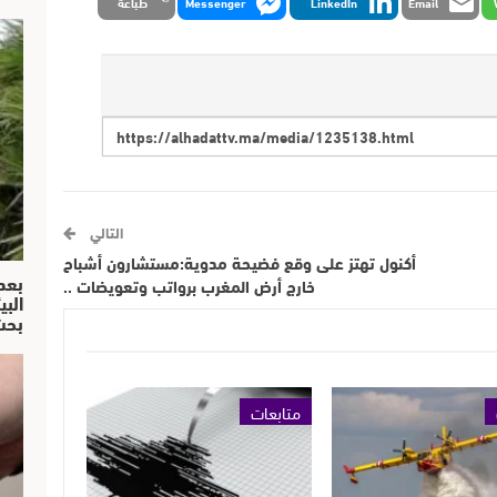
Email
LinkedIn
Messenger
طباعة
التالي
أكنول تهتز على وقع فضيحة مدوية:مستشارون أشباح
بعد
خارج أرض المغرب برواتب وتعويضات ..
البي
بحث
متابعات