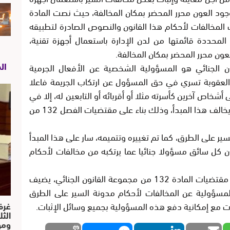
جود العون محرر المحضر بمكان المخالفة، حيث نصت المادة
بات المخالفات لأحكام هذا القانون والنصوص الصادرة لتطبيقه
المحددة قائمتها من لدن الإدارة باستعمال أجهزة تقنية،
ون محرر المحضر بمكان المخالفة.
ال
نون الجنائي هو المسؤولية الشخصية عن الأفعال الجرمية
 العقوبة تسري في حق المسؤول عن ارتكاب الجريمة فاعلا
 أشخاص آخرين كأسرته مثلا أو أقربائه أو التابعين له، إلا في
الحالات التي نص فيها القانون صراحة على ما يخالف هذا المبدأ، وذلك بناء على مقتضيات الفصل 132 من
 المتعلق بمدونة السير على الطرق، كما تم تغييره وتتميمه، سار على هذا المبدأ
 منه على أنه “يكون كل سائق مسؤولا جنائيا عما يرتكبه من مخالفات لأحكام
غير أنه واستثناء من هذا المبدأ وانسجاما مع مقتضيات المادة 132 من مجموعة القانون الجنائي، يضيف
 من القانون ذاته المسؤولية عن المخالفات لأحكام مدونة السير على الطرق
مع إمكانية دفع هذه المسؤولية بجميع وسائل الإثبات.
غرف
الث
ومو