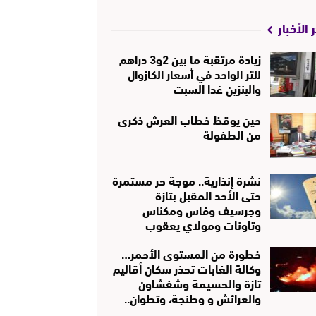
 الأخبار
زيادة مرتقبة ما بين 2و3 دراهم
للتر الواحد في أسعار الكازوال
والبنزين غدا السبت
حين يوقظ خطاب العرش ذكرى
من الطفولة
نشرة إنذارية.. موجة حر مستمرة
حتى الأحد المقبل بتازة
وجرسيف وفاس ومكناس
وتاونات ومولاي يعقوب
خطورة من المستوى الأحمر…
وكالة الغابات تحذر سكان أقاليم
تازة والحسيمة وشفشاون
والعرائش و وطنجة، وتطوان..