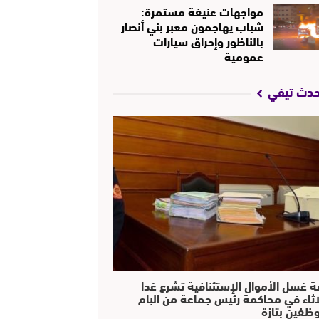
مواجهات عنيفة مستمرة:
شباب يهاجمون معبر بني أنصار
بالناظور وإحراق سيارات
عمومية
حدث تيفي
ة غسل الأموال الإستئنافية تشرع غدا
لاثاء في محاكمة رئيس جماعة من البام
ظفين بتازة