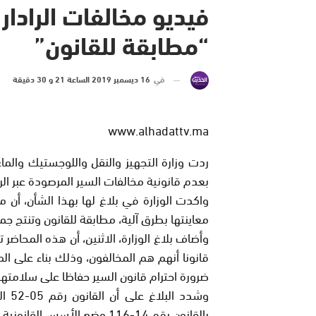
فيديو مخالفات الرادار 
“مطابقة للقانون”
في
16 ديسمبر 2019 الساعة 21 و 30 دقيقة
www.alhadattv.ma
ردت وزارة التجهيز والنقل واللوجستيك والما
بعدم قانونية مخالفات السير المرصودة عبر الراد
واكدت الوزارة في بلاغ لها بهذا الشأن، أن 
معاينتها بطرق آلية، مطابقة للقانون وتنتج جمي
وأضاف بلاغ الوزارة، الاثنين، أن هذه المحاضر 
قانونا أنهم هم المخالفون، وذلك بناء على ال
ضرورة احترام قانون السير حفاظا على سلامت
وشدد
بالقانون رقم 14-116 وضع الأ