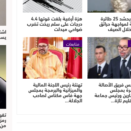
المغرب يحشد 25 طائرة
هزة أرضية بلغت قوتها 4.4
 لمواجهة حرائق
درجات على سلم ريخت تضرب
خلال الصيف
ضواحي ميدلت
اشت
يسق
متابعات
يس فريق الأصالة
تهنئة رئيس اللجنة المالية
رة بمجلس
والميزانية والبرمجة بمجلس
رين ورئيس جماعة
جهة فاس مكناس لصاحب
قليم تازة…
الجلالة…
تفو
رمز
من..