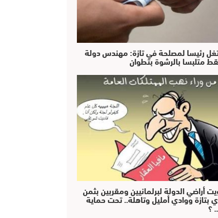
غل رئيسا لمصلحة في تازة: مهندس دولة
ط متلبسا بالرشوة بتطوان
يت أراضي الدولة لبرلمانيين ومقربين بثمن
ي بتازة ووادي أمليل وتاهلة.. تحت حماية
 ؟