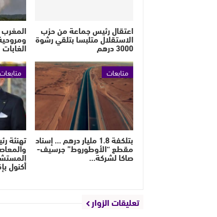
اعتقال رئيس جماعة من حزب
الاستقلال متلبسا بتلقي رشوة
ومروحية
3000 درهم
الغابات 
متابعات
متابعات
بتلكفة 1.8 مليار درهم … إسناد
تهنئة رئ
مقطع “الأوطوروط” جرسيف-
والمعاص
صاكا لشركة…
المستشا
أكنول بإ
تعليقات الزوار