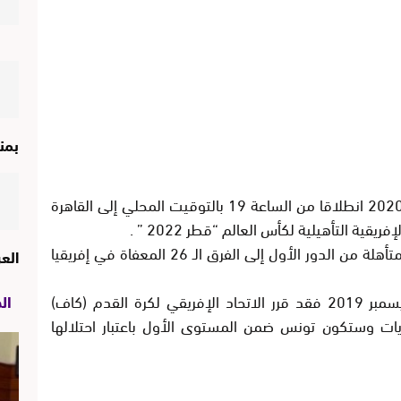
بمن
ستتجه الأنظار في قارة إفريقيا يوم 21 يناير 2020 انطلاقا من الساعة 19 بالتوقيت المحلي إلى القاهرة
قية التأهيلية لكأس العالم “قطر 2022 ” .
وسيشهد حفل القرعة انضمام الفرق الـ 14 المتأهلة من الدور الأول إلى الفرق الـ 26 المعفاة في إفريقيا
الع
وبناء على تصنيف الفيفا للمنتخبات لشهر ديسمبر 2019 فقد قرر الاتحاد الإفريقي لكرة القدم (كاف)
ال
يات وستكون تونس ضمن المستوى الأول باعتبار احتلالها