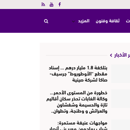
ت
ثقافة وفنون
المزيد
 الأخبار
بتلكفة 1.8 مليار درهم … إسناد
مقطع “الأوطوروط” جرسيف-
صاكا لشركة صينية
خطورة من المستوى الأحمر…
وكالة الغابات تحذر سكان أقاليم
تازة والحسيمة وشفشاون
والعرائش و وطنجة، وتطوان..
مواجهات عنيفة مستمرة:
شباب يهاجمون معبر بني أنصار