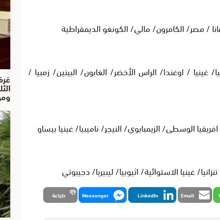
انا / مصر/ الكامرون/ مالي/ الكونغو الديمقراطية
 غينيا / اوغندا/ الراس الأخضر/ الغابون/ البينين/ زمبيا /
غرف
الث
ومو
فريقيا الوسطى/ الزيمبابوي/ النيجر/ ناميبيا/ غينيا بيساو
نيا/ غينيا الاستوائية/ اثيوبيا/ ليبيريا/ دجيبوتي
Email
LinkedIn
Messenger
طباعة