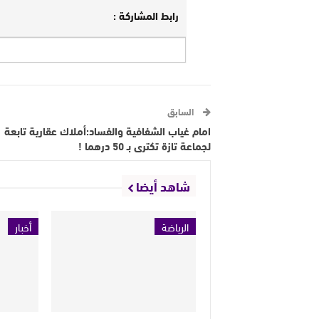
رابط المشاركة :
السابق
امام غياب الشفافية والفساد:أملاك عقارية تابعة
لجماعة تازة تكترى بـ 50 درهما !
شاهد أيضا
الرياضة
أخبار