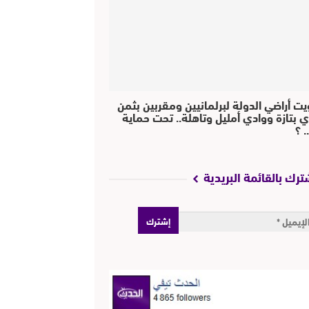
يت أراضي الدولة لبرلمانيين ومقربين بثمن
ي بتازة ووادي أمليل وتاهلة.. تحت حماية
 ؟
ترك بالقائمة البريدية