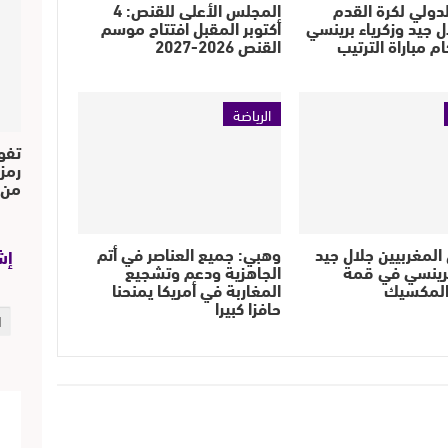
الدولي لكرة القدم
المجلس الأعلى للقنص: 4
ال جيد وزكرياء برينسي
أكتوبر المقبل افتتاح موسم
 مباراة الترتيب
القنص 2026-2027
الرياضة
تفو
رمز
من..
المغربيين جلال جيد
وهبي: جميع العناصر في أتم
إش
برينسي في قمة
الجاهزية ودعم وتشجيع
والمكسيك
المغاربة في أمريكا يمنحنا
حافزا كبيرا