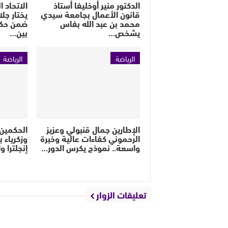
الدكتور منير أوخليفا أستاذ
الاتحاد 
قانون الأعمال بجامعة سيدي
يختار جل
محمد بن عبد الله بفاس
ضمن حكام
يشخص…
بين…
الرياضة
الرياضة
الإطارين جمال قنبولي وعزيز
الحكمين 
الرحموني كفاءات عالية وخبرة
وزكرياء 
واسعة.. نموذج يكرس الدور…
إنجلترا 
تعليقات الزوار