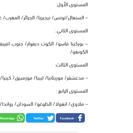
المستوى الأول:
– السنغال/تونس/ نيجيريا/ الجزائر/ المغرب/ غ
المستوى الثاني :
– بوركينا فاسو/ الكوت ديفوار/ جنوب افريقيا/
الكونغو/
المستوى الثالث:
– مدغشقر/ موريتانيا/ ليبيا/ موزمبيق/ كينيا/ ا
المستوى الرابع :
– ملاوي/ انغولا/ الطوغو/ السودان/ رواندا/ تنزا
WhatsApp
Twitter
Facebook