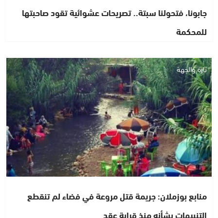
جابونا، فتحولنا سبتة.. تصريحات عشوائية تقود صاحبتها
للمحكمة
تازة والجهة
منابع بوزملان: جريمة قتل مروعة في فضاء لم تنقطع
التنبيهات بشأنه منذ قرابة عقد