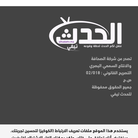
تصدر عن شركة الصحافة
والانتاج السمعي البصري
التصريح القانوني : 02/018
ص.ح
جميع الحقوق محفوظة
للحدث تيفي
يستخدم هذا الموقع ملفات تعريف الارتباط (الكوكيز) لتحسين تجربتك.
مدير النشر : عبدالقادر الوالي
سنفترض أنك توافق على ذلك، ولكن يمكنك إلغاء الاشتراك إذا رغبت.