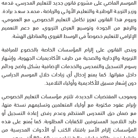
الموسم الماضي على مشروع قانون جديد للتعليم المدرسي، قدمه
وزير التربية الوطنية والتعليم الأولي والرياضة، محمد سعد برادة.
ويروم هذا القانون تعزيز تكامل التعليم الخصوصي مع العمومي،
والرفع من الجودة وتوسيع العرض التربوي، مع دعم التعميم
الإلزامي للتعليم خصوصاً في الوسط القروي والمناطق الهشة.
وينص القانون على إلزام المؤسسات الخاصة بالخضوع للمراقبة
التربوية والإدارية والصحية من طرف الأكاديميات الجهوية، وإشهار
رسوم التسجيل والتمدرس والخدمات الإضافية بشكل واضح ودائم
داخل مقراتها. كما يمنع إدخال أي زيادات خلال الموسم الدراسي
دون إشعار مسبق للأكاديمية وأولياء التلاميذ.
وبموجب المقتضيات الجديدة، تلتزم مؤسسات التعليم الخصوصي
بإبرام عقود مكتوبة مع أولياء المتعلمين وتسليمهم نسخة منها،
مع ضمان حق التمدرس المنتظم وعدم رفض إعادة التسجيل أو
طرد التلاميذ المستوفين للكفايات المطلوبة. كما يُمنع على هذه
المؤسسات إلزام الأسر باقتناء الكتب أو الأدوات المدرسية من
داخلها، تحت طائلة غرامات مالية تتراوح بين 60 و80 ألف درهم.