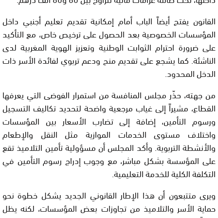
القانون يفتح أيضاً الباب أمام إمكانية تقديم تعليم أجنبي داخل
المؤسسات الخصوصية بعد الحصول على ترخيص خاص، مع التأكيد
على ضرورة احترام الثوابت الوطنية وتعزيز الهوية المغربية لدى
الناشئة. كما يشجع على تقديم منح ودعم تربوي لفائدة الأسر ذات
الدخل المحدود.
من جهته، حذّر مجلس المنافسة من استمرار الفوضى التي يعرفها
القطاع، مشيراً إلى غياب مرجعية واضحة لتحديد تكاليف التسجيل
ورسوم التأمين، إضافة إلى تضارب الأسعار بين المؤسسات
واختلاف مستوى الخدمات الموازية مثل النقل والإطعام
والأنشطة التربوية. وأكد المجلس أن مسؤولية تأمين التلاميذ تقع
على المؤسسة بشكل مباشر، مع وجوب إدراج رسوم التأمين في
التكلفة الكلية للخدمة التعليمية.
ويرى متتبعون أن هذا الإطار القانوني الجديد يشكل خطوة نحو
حماية الأسر والتلاميذ من تجاوزات بعض المؤسسات، لكنه يظل