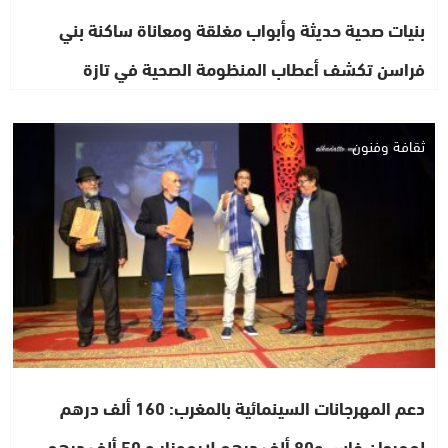
بنيات صحية حديثة وأبواب مغلقة ومعاناة ساكنة بني
فراسن تكشف أعطاب المنظومة الصحية في تازة
ثقافة وفنون
دعم المهرجانات السينمائية بالمغرب: 160 ألف درهم
لمهرجان فاس و80 ألف درهم لإيموزار و 50 ألف درهم