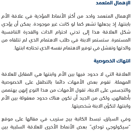
الإهمال المتعمد
الإهمال المتعمد واحد من أكثر الأنماط المؤذية في علاقة الأم
بابنتها، إذ يجعلها تشعر كما لو كانت غير موجودة. يمكن أن يؤدي
شكل العلاقة هذا إلى تدني احترام الذات والقدرة التنافسية
المستمرة. ستستمر الابنة في طلب الاهتمام الذي لم تتلقاه من
والدتها وتفشل في توفير الاهتمام نفسه الذي تحتاجه ابنتها.
انتهاك الخصوصية
العلاقة التي لا حدود فيها بين الأم وابنتها هي المقابل للعلاقة
المهملة. تقوم بعض الأمهات دائما بالتطفل على الخصوصية
والتجسس على الابنة، تقول الأمهات من هذا النوع إنهن يهتممن
بأطفالهن، ولكن من الجيد أن تكون هناك حدود معقولة بين الأم
وابنتها، لتكوّن الابنة شخصيتها.
وفي السياق، تبسط الكاتبة بيج ستريب في مقالها على موقع
“سيكولوجي توداي” بعض الأنماط الأخرى للعلاقة السلبية بين