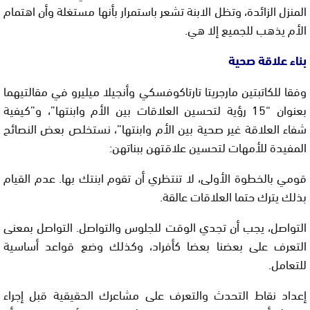
المنزل الزائدة، وتظل الابنة تشعر باستمرار بأنها مستغلة وأن اهتمام
الأم يذهب للجميع إلا هي.
بناء علاقة صحية
وفقا للكاتبتين مارجريتا تارتاكوفسكي وأنجيلا ميليرو في مقالتيهما
بعنوان “15 رؤية لتحسين العلاقات بين الأم وابنتها”، و”كيفية
شفاء العلاقة غير صحية بين الأم وابنتها”، نستخلص بعض النصائح
المفيدة للأمهات لتحسين علاقتهن ببناتهن:
قومي بالخطوة الأولى، لا تنتظري أن تقوم ابنتك بها. عدم القيام
بذلك يترك حتما العلاقات عالقة.
التواصل، يجب أن تجدي الوقت للجلوس والتواصل. التواصل بمعنى
التعرف على بعضنا بعضا كأفراد، وكذلك وضع قواعد أساسية
للتعامل.
إعداد نقاط التحدث والتعرف على مشاعرك الحقيقية قبل إجراء