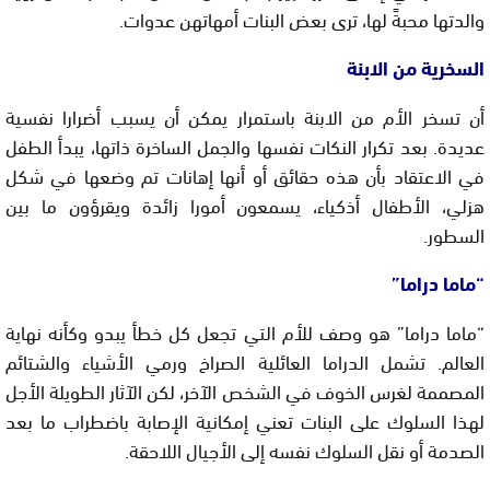
والدتها محبةً لها، ترى بعض البنات أمهاتهن عدوات.
السخرية من الابنة
أن تسخر الأم من الابنة باستمرار يمكن أن يسبب أضرارا نفسية
عديدة. بعد تكرار النكات نفسها والجمل الساخرة ذاتها، يبدأ الطفل
في الاعتقاد بأن هذه حقائق أو أنها إهانات تم وضعها في شكل
هزلي، الأطفال أذكياء، يسمعون أمورا زائدة ويقرؤون ما بين
السطور.
“ماما دراما”
“ماما دراما” هو وصف للأم التي تجعل كل خطأ يبدو وكأنه نهاية
العالم. تشمل الدراما العائلية الصراخ ورمي الأشياء والشتائم
المصممة لغرس الخوف في الشخص الآخر، لكن الآثار الطويلة الأجل
لهذا السلوك على البنات تعني إمكانية الإصابة باضطراب ما بعد
الصدمة أو نقل السلوك نفسه إلى الأجيال اللاحقة.