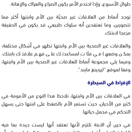
طوال الأسبوع، وإذا احتدم الأمر يكون الصراع والعراك والإهانة.
توجد أنماط من العلاقات غير صحيّة بين الأم وابنتها أكثر مما
تتصورين، وما تعتقدين أنه سلوك طبيعي قد يكون في الحقيقة
مزعجا لابنتك.
والعلاقات غير الصحية بين الأم وابنتها تظهر في أشكال مختلفة،
يمكن وضعها في فئات لمساعدتك على فهم علاقتك بابنتك.
وفيما يلي مجموعة أنماط للعلاقات غير الصحية بين الأم وابنتها،
وفقا لموقع “ليرنينغ مايند”.
الإفراط في السيطرة
في العلاقات بين الأم وابنتها، نلاحظ هذا النوع من الأمومة في
كثير من الأحيان، حيث تستمر الأم بالضغط على ابنتها حتى يسهل
التحكم في مجمل حياتها.
في حين أن الابنة تلتزم لأنها تعتقد أنها ليست جيدة بما فيه
الكفاية للقيام بأشياء من تلقاء نفسها. مثل هذا السلوك يمكن أن