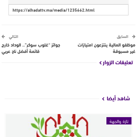
السابق
التالي
موظفو المالية ينتزعون امتيازات
جوائز “غلوب سوكر”.. الوداد خارج
غير مسبوقة
قائمة أفضل نادٍ عربي
تعليقات الزوار
شاهد أيضا
تازة والجهة