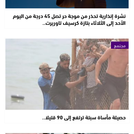
نشرة إنذارية تحذر من موجة حر تصل 45 درجة من اليوم
الأحد إلى الثلاثاء بتازة كرسيف تاوريرت..
مجتمع
حصيلة مأساة سبتة ترتفع إلى 90 قتيلا..