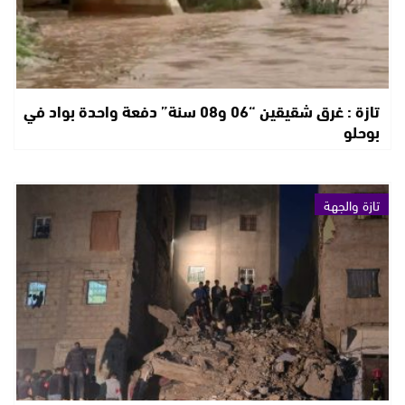
تازة : غرق شقيقين “06 و08 سنة” دفعة واحدة بواد في
بوحلو
تازة والجهة