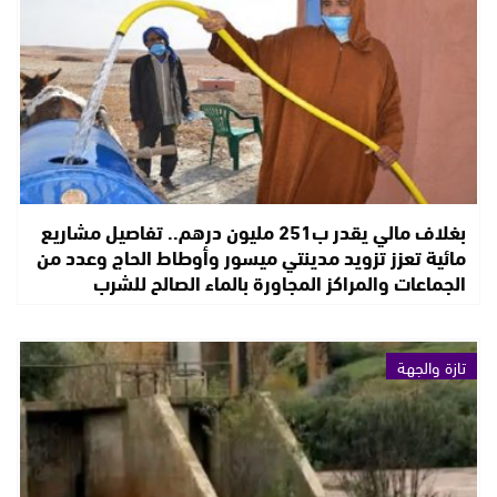
بغلاف مالي يقدر ب251 مليون درهم.. تفاصيل مشاريع
مائية تعزز تزويد مدينتي ميسور وأوطاط الحاج وعدد من
الجماعات والمراكز المجاورة بالماء الصالح للشرب
تازة والجهة