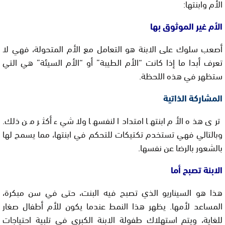
الأم وابنتها:
الأم غير الموثوق بها
أصعب سلوك على الابنة هو التعامل مع الأم المتحولة، فهي لا
تعرف أبدا ما إذا كانت “الأم الطيبة” أو “الأم السيئة” هي التي
ستظهر في هذه اللحظة.
المشاركة الذاتية
ترى هذه الأم ابنتها امتدادا لنفسها ولا شيء أكثر من ذلك.
وبالتالي فهي تستخدم تكتيكات للتحكم في ابنتها، مما يسمح لها
بالشعور بالرضا عن نفسها.
الابنة تصبح أما
هذا هو السيناريو الذي تصبح فيه البنت، حتى في سن مبكرة،
المساعد لأمها. يظهر هذا النمط عندما يكون للأم أطفال صغار
للغاية، ويتم استهلاك طفولة الابنة الكبرى في تلبية احتياجات