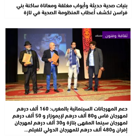
بنيات صحية حديثة وأبواب مغلقة ومعاناة ساكنة بني
فراسن تكشف أعطاب المنظومة الصحية في تازة
ثقافة وفنون
دعم المهرجانات السينمائية بالمغرب: 160 ألف درهم
لمهرجان فاس و80 ألف درهم لإيموزار و 50 ألف درهم
لمهرجان سينما المقهى بتازة و30 ألف درهم لمهرجان
إفران و480 ألف درهم للمهرجان الدولي للفيلم…