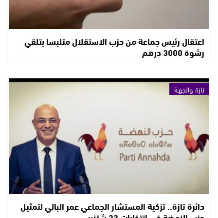
اعتقال رئيس جماعة من حزب الاستقلال متلبسا بتلقي
رشوة 3000 درهم
تازة والجهة
دائرة تازة.. تزكية المستشار الجماعي عمر البالي لتمثيل
حزب النهضة في إنتخابات 23 شتنبر