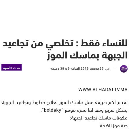
للنساء فقط : تخلصي من تجاعيد
الجبهة بماسك الموز
فضاء الأسرة
في
23 نوفمبر 2019 الساعة 9 و 38 دقيقة
WWW.ALHADATTV.MA
نقدم لكم طريقة عمل ماسك الموز لعلاج خطوط وتجاعيد الجبهة
بشكل سريع وفقا لما نشره موقع “boldsky”.
مكونات ماسك تجاعيد الجبهة:
حبة موز ناضجة