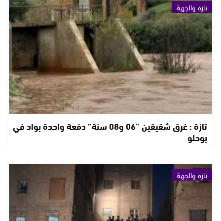
تازة والجهة
تازة : غرق شقيقين “06 و08 سنة” دفعة واحدة بواد في
بوحلو
تازة والجهة