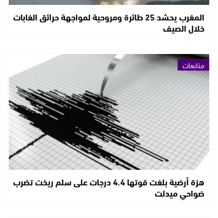
المغرب يحشد 25 طائرة ومروحية لمواجهة حرائق الغابات
خلال الصيف
متابعات
هزة أرضية بلغت قوتها 4.4 درجات على سلم ريخت تضرب
ضواحي ميدلت