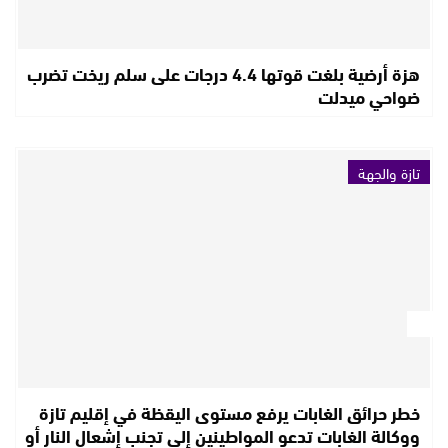
هزة أرضية بلغت قوتها 4.4 درجات على سلم ريخت تضرب
ضواحي ميدلت
تازة والجهة
خطر حرائق الغابات يرفع مستوى اليقظة في إقليم تازة
ووكالة الغابات تدعو المواطينين إلى تجنب إشعال النار أو