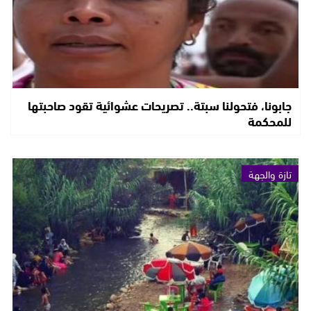
جابونا، فتحولنا سبتة.. تصريحات عشوائية تقود صاحبتها
للمحكمة
تازة والجهة