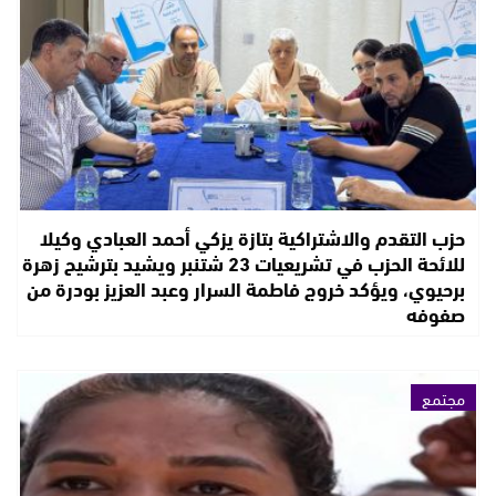
حزب التقدم والاشتراكية بتازة يزكي أحمد العبادي وكيلا
للائحة الحزب في تشريعيات 23 شتنبر ويشيد بترشيح زهرة
برحيوي، ويؤكد خروج فاطمة السرار وعبد العزيز بودرة من
صفوفه
مجتمع