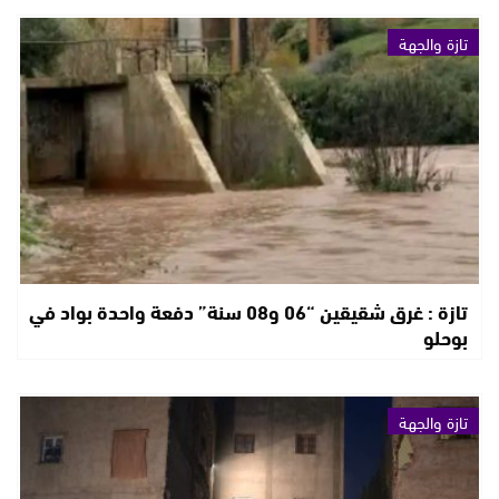
تازة والجهة
تازة : غرق شقيقين “06 و08 سنة” دفعة واحدة بواد في
بوحلو
تازة والجهة