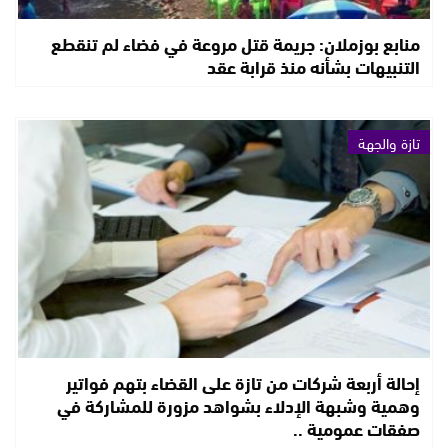
منابع بوزملان: جريمة قتل مروعة في فضاء لم تنقطع
التنبيهات بشأنه منذ قرابة عقد
تازة والجهة
إحالة أربعة شركات من تازة على القضاء بتهم فواتير
وهمية وشبهة الإدلاء بشواهد مزورة للمشاركة في
صفقات عمومية ..