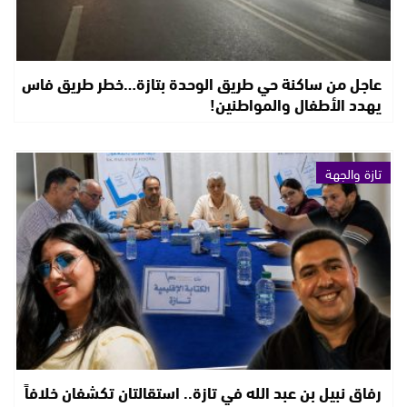
عاجل من ساكنة حي طريق الوحدة بتازة…خطر طريق فاس
يهدد الأطفال والمواطنين!
تازة والجهة
رفاق نبيل بن عبد الله في تازة.. استقالتان تكشفان خلافاً