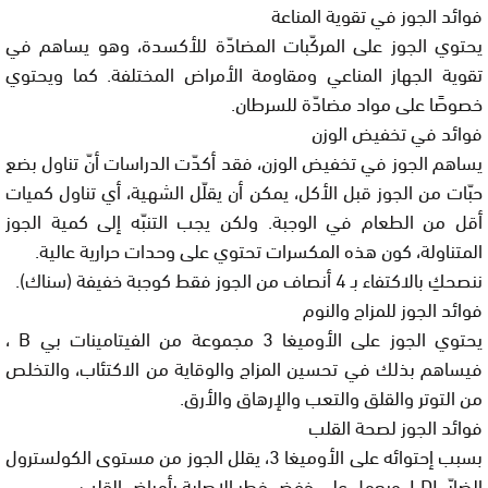
فوائد الجوز في تقوية المناعة
يحتوي الجوز على المركّبات المضادّة للأكسدة، وهو يساهم في
تقوية الجهاز المناعي ومقاومة الأمراض المختلفة. كما ويحتوي
خصوصًا على مواد مضادّة للسرطان.
فوائد في تخفيض الوزن
يساهم الجوز في تخفيض الوزن، فقد أكدّت الدراسات أنّ تناول بضع
حبّات من الجوز قبل الأكل، يمكن أن يقلّل الشهية، أي تناول كميات
أقل من الطعام في الوجبة. ولكن يجب التنبّه إلى كمية الجوز
المتناولة، كون هذه المكسرات تحتوي على وحدات حرارية عالية.
ننصحكِ بالاكتفاء بـ 4 أنصاف من الجوز فقط كوجبة خفيفة (سناك).
فوائد الجوز للمزاج والنوم
يحتوي الجوز على الأوميغا 3 مجموعة من الفيتامينات بي B ،
فيساهم بذلك في تحسين المزاج والوقاية من الاكتئاب، والتخلص
من التوتر والقلق والتعب والإرهاق والأرق.
فوائد الجوز لصحة القلب
بسبب إحتوائه على الأوميغا 3، يقلل الجوز من مستوى الكولسترول
الضارّ LDL، ويعمل على خفض خطر الإصابة بأمراض القلب.