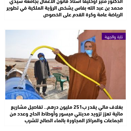
الدكتور منير أوخليفا أستاذ قانون الأعمال بجامعة سيدي
محمد بن عبد الله بفاس يشخص الرؤية الملكية في تطوير
الرياضة عامة وكرة القدم على الخصوص
تازة والجهة
بغلاف مالي يقدر ب251 مليون درهم.. تفاصيل مشاريع
مائية تعزز تزويد مدينتي ميسور وأوطاط الحاج وعدد من
الجماعات والمراكز المجاورة بالماء الصالح للشرب