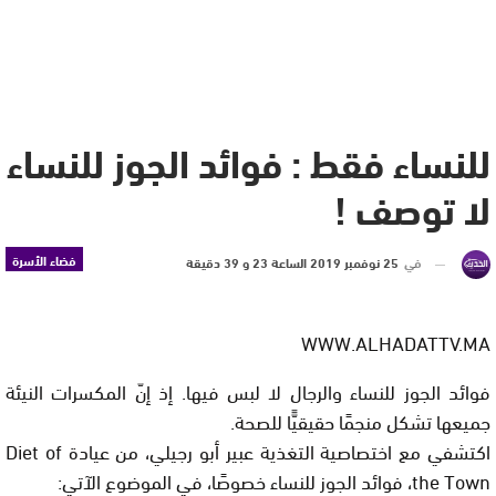
للنساء فقط : فوائد الجوز للنساء
لا توصف !
فضاء الأسرة
في
25 نوفمبر 2019 الساعة 23 و 39 دقيقة
WWW.ALHADATTV.MA
فوائد الجوز للنساء والرجال لا لبس فيها. إذ إنّ المكسرات النيئة
جميعها تشكل منجمًا حقيقيًّا للصحة.
اكتشفي مع اختصاصية التغذية عبير أبو رجيلي، من عيادة Diet of
the Town، فوائد الجوز للنساء خصوصًا، في الموضوع الآتي: