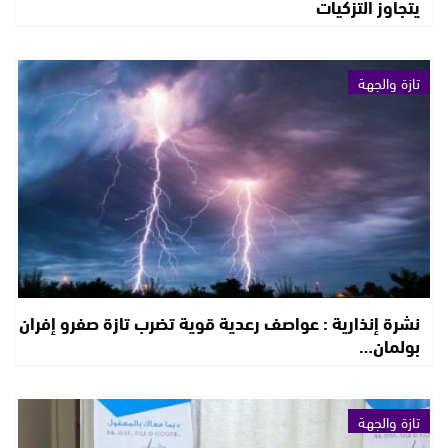
يتجاوز التزكيات
تازة والجهة
نشرة إنذارية : عواصف رعدية قوية تضرب تازة صفرو إفران
بولمان…
تازة والجهة