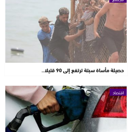
حصيلة مأساة سبتة ترتفع إلى 90 قتيلا..
اقتصاد