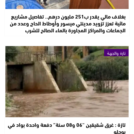
بغلاف مالي يقدر ب251 مليون درهم.. تفاصيل مشاريع
مائية تعزز تزويد مدينتي ميسور وأوطاط الحاج وعدد من
الجماعات والمراكز المجاورة بالماء الصالح للشرب
تازة والجهة
تازة : غرق شقيقين “06 و08 سنة” دفعة واحدة بواد في
بوحلو