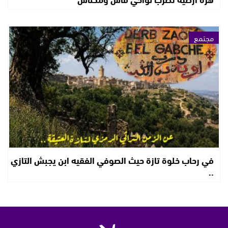
مجتمع
في رحاب خلوة تازة حيث الصوفي الفقيه ابن يجبش التازي
..