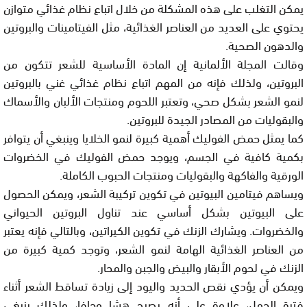
يمكن التغلب على هذه المشكلة من خلال اتباع نظام غذائي متوازن
يحتوي على العديد من العناصر الغذائية، مثل الفيتامينات والبروتين
والدهون الصحية.
وقالت المجلة الألمانية إن المادة الأساسية للشعر تتكون من
البروتين، ولذلك فإنه من المهم اتباع نظام غذائي غني بالبروتين
لنمو الشعر بشكل صحي، وتعتبر اللحوم ومنتجات الألبان والأسماك
والبقوليات من المصادر الجيدة للبروتين.
كما يمثل حمض الفوليك أهمية كبيرة لنمو الخلايا وينبغي أن يتوافر
بكمية كافية في الجسم، ويوجد حمض الفوليك في الخضروات
الورقية والفاكهة والبقوليات ومنتجات الحبوب الكاملة.
ويساهم فيتامين البيوتين في تكوين تركيبة الشعر، ويمكن الحصول
على البيوتين بشكل أساسي عند تناول البروتين الحيواني
والخضروات. ويشارك الزنك في تكوين الكيراتين، وبالتالي فإنه يعتبر
من العناصر الغذائية الهامة لنمو الشعر، وتوجد كمية كبيرة من
الزنك في لحوم الأبقار والبيض والجبن والمحار.
ويمكن أن يؤدي نقص الحديد واليود إلى زيادة تساقط الشعر أثناء
فترة الحمل، علاوة على أنه يصبح هشا وجافا، ولذلك ينبغي