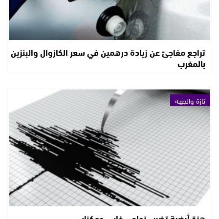
تراجع مفاجئ عن زيادة درهمين في سعر الكازوال والبنزين
بالمغرب
تازة والجهة
هزة أرضية تضرب نواحي فاس ومكناس